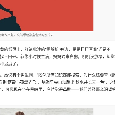
到高考作文题，突然想起教室窗外的那片云
黄的纸页上，红笔批注的“见解析”旁边，歪歪扭扭写着“还是不
再也找不回来。就像小时候生病，妈妈端来白粥，明明没放糖，却觉
种温度了。
。她说有个男生问：“既然所有知识都能搜索，为什么还要背《
看到‘落霞与孤鹜齐飞’，脑海里会自动跳出‘秋水共长天一色’，这
片，可我现在坐在黑暗里，突然觉得鼻酸——我们曾经那么渴望