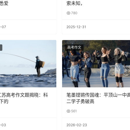
悉爱
索未知，
780
-07
2025-12-31
高考作文
4江苏高考作文题揭晓：科
笔墨铿锵传国魂：平顶山一中
下的
二学子勇破高
561
-03
2026-02-23