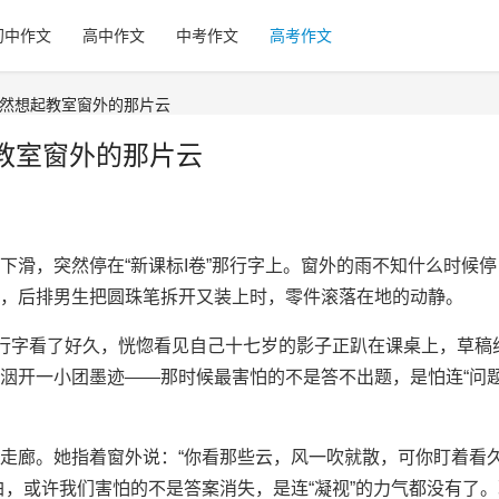
初中作文
高中作文
中考作文
高考作文
突然想起教室窗外的那片云
教室窗外的那片云
下滑，突然停在“新课标I卷”那行字上。窗外的雨不知什么时候停
，后排男生把圆珠笔拆开又装上时，零件滚落在地的动静。
那行字看了好久，恍惚看见自己十七岁的影子正趴在课桌上，草稿
洇开一小团墨迹——那时候最害怕的不是答不出题，是怕连“问题
走廊。她指着窗外说：“你看那些云，风一吹就散，可你盯着看
白，或许我们害怕的不是答案消失，是连“凝视”的力气都没有了。