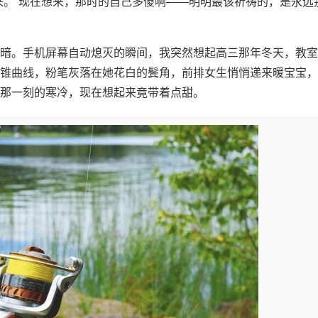
来。”现在想来，那时的自己多傻啊——明明最该祈祷的，是永远
暗。手机屏幕自动熄灭的瞬间，我突然想起高三那年冬天，教室
锥曲线，粉笔灰落在她花白的鬓角，前排女生悄悄递来暖宝宝，
那一刻的寒冷，现在想起来竟带着点甜。