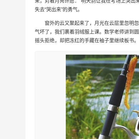
来，对着月亮许愿：“明天别让我在考场上哭出
失去“哭出来”的勇气。
窗外的云又聚起来了，月光在云层里忽明忽
气坏了，我们裹着羽绒服上课。数学老师讲到圆
摇头拒绝，却把冻红的手藏在袖子里继续板书。