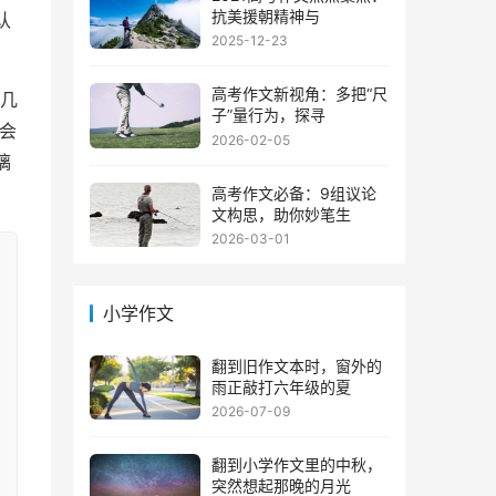
抗美援朝精神与
认
2025-12-23
高考作文新视角：多把“尺
几
子”量行为，探寻
会
2026-02-05
璃
高考作文必备：9组议论
文构思，助你妙笔生
2026-03-01
小学作文
翻到旧作文本时，窗外的
雨正敲打六年级的夏
2026-07-09
翻到小学作文里的中秋，
突然想起那晚的月光