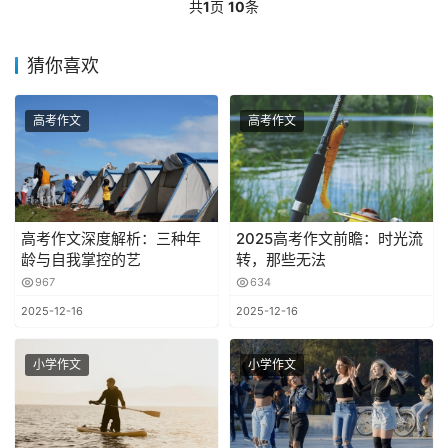
共
1
页
10
条
猜你喜欢
高考作文
高考作文
高考作文深度解析：三种年
2025高考作文前瞻：时光流
龄与自我掌控的艺
转，那些无法
967
634
2025-12-16
2025-12-16
小学作文
小学作文