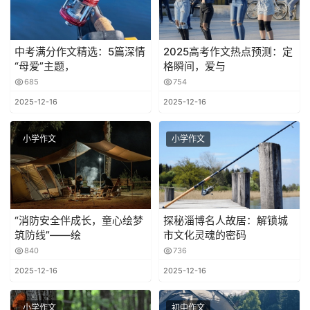
中考满分作文精选：5篇深情
2025高考作文热点预测：定
“母爱”主题，
格瞬间，爱与
685
754
2025-12-16
2025-12-16
小学作文
小学作文
“消防安全伴成长，童心绘梦
探秘淄博名人故居：解锁城
筑防线”——绘
市文化灵魂的密码
840
736
2025-12-16
2025-12-16
小学作文
初中作文