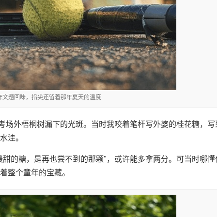
考作文题回味，指尖还留着那年夏天的温度
年考场外梧桐树漏下的光斑。当时我咬着笔杆写外婆的桂花糖，写
水洼。
最甜的糖，是再也尝不到的那颗"，或许能多拿两分。可当时哪懂
着整个童年的宝藏。