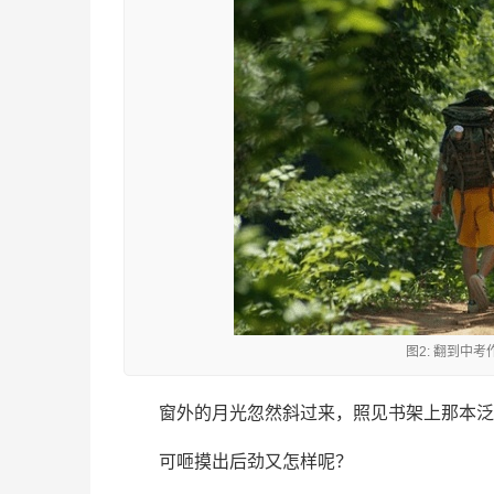
图2: 翻到中
窗外的月光忽然斜过来，照见书架上那本泛
可咂摸出后劲又怎样呢？