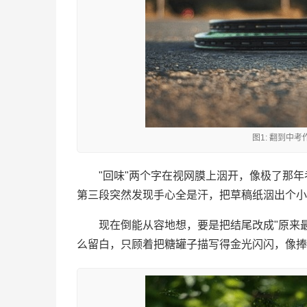
图1: 翻到中
"回味"两个字在视网膜上洇开，像极了那
第三段突然发现手心全是汗，把草稿纸洇出个小
现在倒能从容地想，要是把结尾改成"原来
么留白，只顾着把糖罐子描写得金光闪闪，像捧