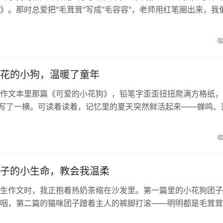
》。那时总爱把"毛茸茸"写成"毛容容"，老师用红笔圈出来，我
qu...
花的小狗，温暖了童年
作文本里那篇《可爱的小花狗》，铅笔字歪歪扭扭爬满方格纸，
少写了一横。可读着读着，记忆里的夏天突然鲜活起来——蝉鸣、
瓜，还有总蹲在门槛上等我的花花。作文里写“花花...
子的小生命，教会我温柔
生作文时，我正抱着热奶茶缩在沙发里。第一篇里的小花狗团子
咽，第二篇的猫咪团子蹭着主人的裤脚打滚——明明都是毛茸茸
让我想起不同季节的阳光。春天沾着露水的，冬天裹着...