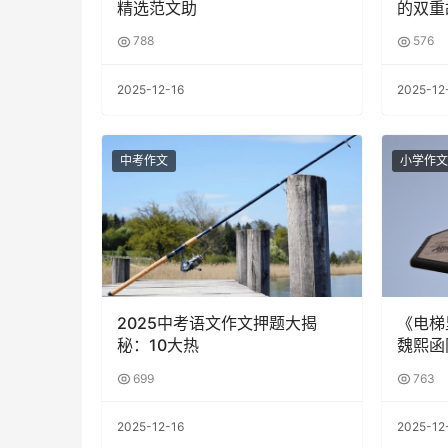
精选范文助
的双重
788
576
2025-12-16
2025-12
中考作文
小学作文
2025中考语文作文押题大揭
《电梯
秘：10大热
魏熙函
699
763
2025-12-16
2025-12