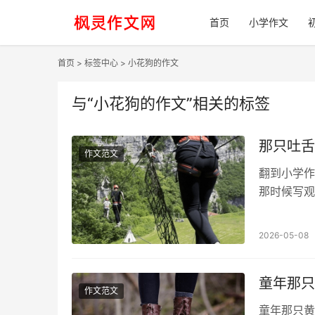
首页
小学作文
首页
>
标签中心
> 小花狗的作文
与
“小花狗的作文”
相关的标签
那只吐舌
作文范文
翻到小学作
那时候写观
窝前半小时
2026-05-08
童年那只
作文范文
童年那只黄