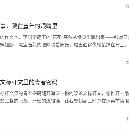
事，藏在童年的眼睛里
的作文本，李同学笔下的“花花”突然从纸页里跳出来——那对三
蝶翅膀，黑宝石般的眼睛映着阳光，尾巴翘得像松鼠趴在背上。
小时候外婆家也有只这样的狗，名字叫阿黄，总爱把...
文标杆文里的青春密码
标杆文里的青春密码翻开海淀一模的议论文标杆文，像推开一扇
些工整的段落、严密的逻辑链，让我想起高三时总在课桌前揉眼
会儿总觉得议论文是戴着镣铐跳舞，每个分论点都要像...