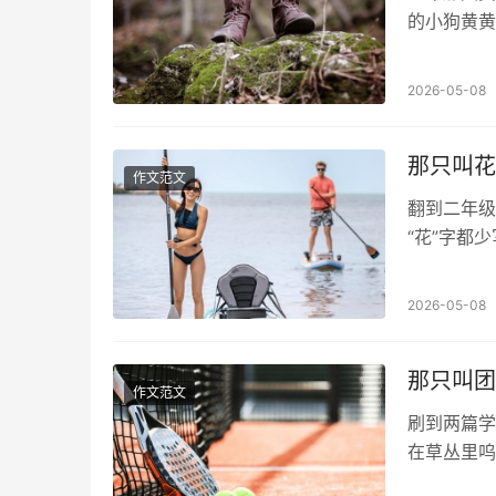
的小狗黄黄
梗着脖子说：&
2026-05-08
那只叫花
作文范文
翻到二年级
“花”字都
扇、冰镇西
2026-05-08
那只叫团
作文范文
刷到两篇学
在草丛里呜
小家伙，却