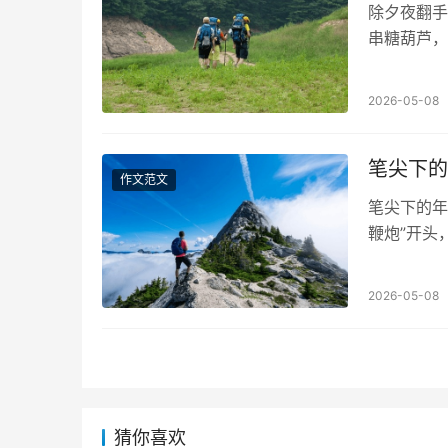
除夕夜翻手
串糖葫芦，
文，中文的
2026-05-08
笔尖下的
作文范文
笔尖下的年
鞭炮”开头
——那些被
2026-05-08
猜你喜欢