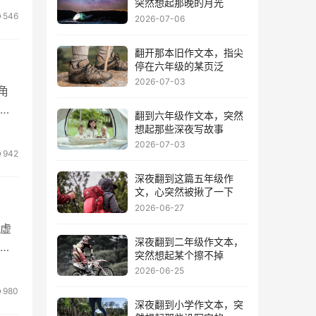
突然想起那晚的月光
546
2026-07-06
翻开那本旧作文本，指尖
停在六年级的某页泛
2026-07-03
角
我
翻到六年级作文本，突然
想起那些深夜写故事
2026-07-03
942
深夜翻到这篇五年级作
文，心突然被揪了一下
2026-06-27
虚
深夜翻到二年级作文本，
睛
突然想起某个擦不掉
2026-06-25
980
深夜翻到小学作文本，突