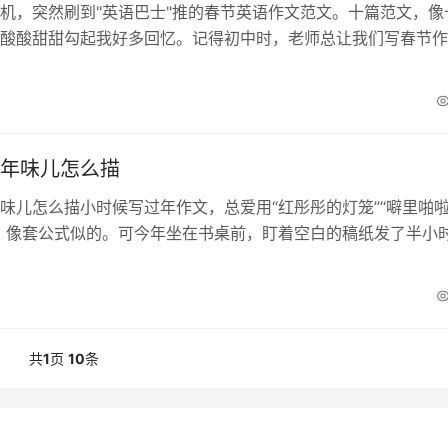
机，突然刷到"英语巴士"推的春节英语作文范文。十篇范文，像
酸酸甜甜勾起我好多回忆。记得初中时，老师总让我们写春节作
还没理顺，又要用英文写，那会儿觉得...
年味儿怎么描
味儿怎么描小时候写过年作文，总爱用“红彤彤的灯笼”“噼里啪
，像套公式似的。可今年坐在书桌前，盯着空白的稿纸发了半小
重复千百遍的场景，突然变得模糊起来。是年味...
共
1
页
10
条