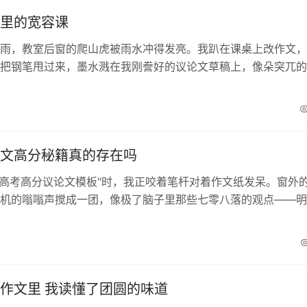
里的宽容课
雨，教室后窗的爬山虎被雨水冲得发亮。我趴在课桌上改作文，
把钢笔甩过来，墨水溅在我刚誊好的议论文草稿上，像朵突兀的
道歉，我盯着那团墨迹，喉咙像被堵住了——这篇"...
文高分秘籍真的存在吗
24高考高分议论文模板"时，我正咬着笔杆对着作文纸发呆。窗外
机的嗡嗡声搅成一团，像极了脑子里那些七零八落的观点——明
时评文章，真要下笔时，却总在...
作文里 我读懂了团圆的味道