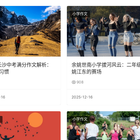
小学作文
2长沙中考满分作文解析：
余姚世南小学拔河风云：二年
习惯
姚江东的赛场
908
-16
2025-12-16
小学作文