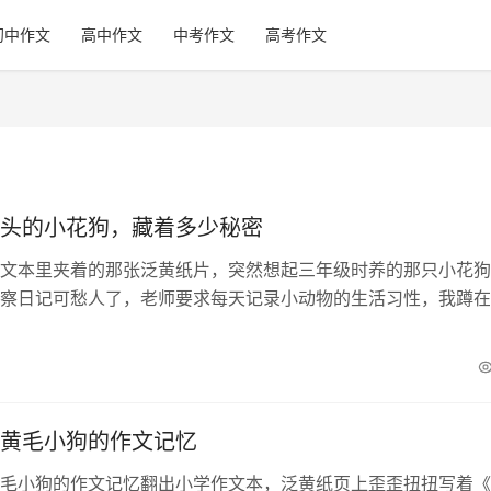
初中作文
高中作文
中考作文
高考作文
头的小花狗，藏着多少秘密
文本里夹着的那张泛黄纸片，突然想起三年级时养的那只小花狗
察日记可愁人了，老师要求每天记录小动物的生活习性，我蹲在
，只看见它把舌头伸得老长，像根晾衣杆上挂着的红绸...
黄毛小狗的作文记忆
毛小狗的作文记忆翻出小学作文本，泛黄纸页上歪歪扭扭写着《