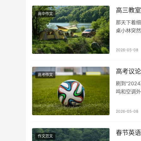
高三教室
高中作文
那天下着细
桌小林突然
花。他慌忙
2026-05-08
高考议论
高考作文
刷到"20
鸣和空调外
读过那么多
2026-05-08
春节英语
作文范文