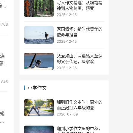
写人作文精选：从粉笔精
偏要
神到人物刻画，感受
2025-12-16
708
家国情怀：新时代青年的
使命与担当
2025-12-15
连
父爱如山：两篇感人至深
的父亲传记，唐家欢
蒲
2025-12-16
845
小学作文
翻到旧作文本时，窗外的
雨正敲打六年级的夏
蜷
2026-07-09
的
翻到小学作文里的中秋，