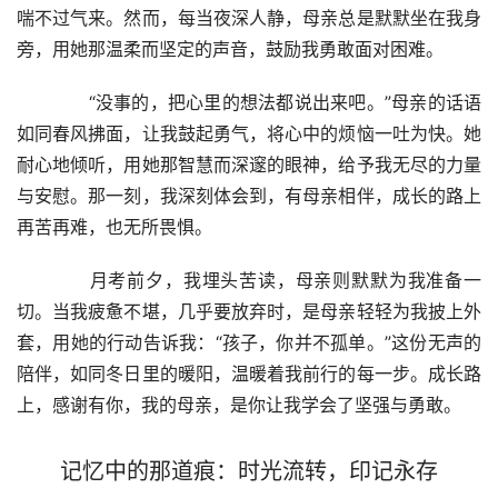
喘不过气来。然而，每当夜深人静，母亲总是默默坐在我身
旁，用她那温柔而坚定的声音，鼓励我勇敢面对困难。
　　“没事的，把心里的想法都说出来吧。”母亲的话语
如同春风拂面，让我鼓起勇气，将心中的烦恼一吐为快。她
耐心地倾听，用她那智慧而深邃的眼神，给予我无尽的力量
与安慰。那一刻，我深刻体会到，有母亲相伴，成长的路上
再苦再难，也无所畏惧。
　　月考前夕，我埋头苦读，母亲则默默为我准备一
切。当我疲惫不堪，几乎要放弃时，是母亲轻轻为我披上外
套，用她的行动告诉我：“孩子，你并不孤单。”这份无声的
陪伴，如同冬日里的暖阳，温暖着我前行的每一步。成长路
上，感谢有你，我的母亲，是你让我学会了坚强与勇敢。
记忆中的那道痕：时光流转，印记永存