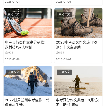
2026-01-01
2026-01-26
中考作文
中考作文
中考真情类作文高分秘籍：
2023中考语文作文热门预
选材技巧+人物刻
测：十大主题助
925
834
2025-12-16
2026-02-08
中考作文
中考作文
2022甘肃兰州中考佳作：兴
中考满分作文典范：9篇“永
趣点亮生活，
不过期”主题佳