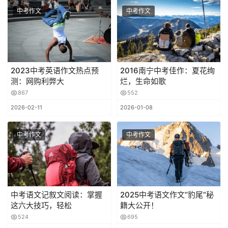
中考作文
中考作文
2023中考英语作文热点预
2016南宁中考佳作：夏花绚
测：网购利弊大
烂，生命如歌
867
552
2026-02-11
2026-01-08
中考作文
中考作文
中考语文记叙文阅读：掌握
2025中考语文作文“豹尾”秘
这六大技巧，轻松
籍大公开！
524
695