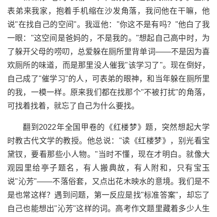
表弟来我家，抱着手机缩在沙发角落，我问他在干嘛，他
说"在找自己的空间"。我逗他："你这不是有吗？"他白了我
一眼："这空间是爸妈的，不是我的。"想起自己高中时，为
了躲开父母的唠叨，总爱躲在厕所里背单词——不是因为喜
欢厕所的味道，而是那里没人催我"该学习了"。现在倒好，
自己成了"催学习"的人，可表弟的眼神，和当年躲在厕所里
的我，一模一样。原来我们都在找那个"不被打扰"的角落，
可找着找着，就忘了自己为什么要找。
翻到2022年全国甲卷的《红楼梦》题，突然想起大学
时教古代文学的教授。他总说："读《红楼梦》，别光看宝
黛钗，要看那些小人物。"当时不懂，现在才明白。就像大
观园里给亭子题名，有人搬典故，有人附和，只有宝玉
说"沁芳"——不落俗套，又点出花木映水的意境。我们是不
是也常这样？遇到问题，第一反应是找"标准答案"，却忘了
自己也能想出"沁芳"这样的词。高考作文题里藏着多少人生