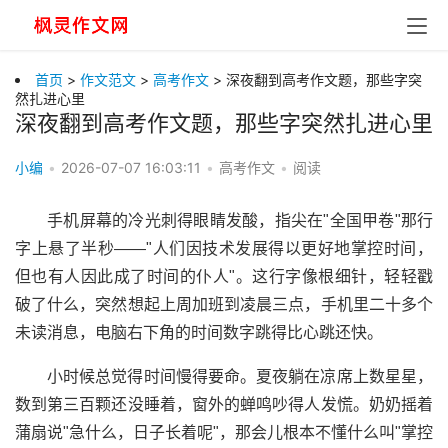
首页
>
作文范文
>
高考作文
> 深夜翻到高考作文题，那些字突
然扎进心里
深夜翻到高考作文题，那些字突然扎进心里
小编
•
2026-07-07 16:03:11
•
高考作文
•
阅读
手机屏幕的冷光刺得眼睛发酸，指尖在"全国甲卷"那行
字上悬了半秒——"人们因技术发展得以更好地掌控时间，
但也有人因此成了时间的仆人"。这行字像根细针，轻轻戳
破了什么，突然想起上周加班到凌晨三点，手机里二十多个
未读消息，电脑右下角的时间数字跳得比心跳还快。
小时候总觉得时间慢得要命。夏夜躺在凉席上数星星，
数到第三百颗还没睡着，窗外的蝉鸣吵得人发慌。奶奶摇着
蒲扇说"急什么，日子长着呢"，那会儿根本不懂什么叫"掌控