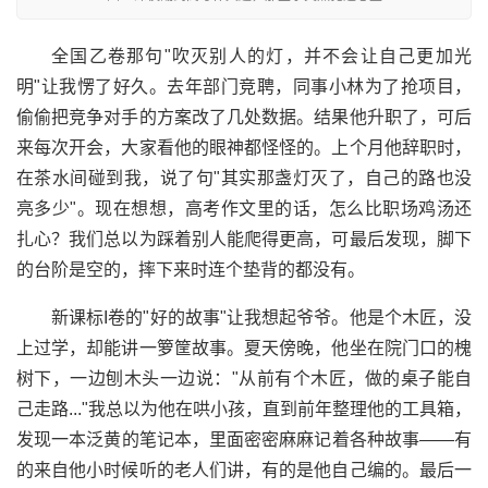
全国乙卷那句"吹灭别人的灯，并不会让自己更加光
明"让我愣了好久。去年部门竞聘，同事小林为了抢项目，
偷偷把竞争对手的方案改了几处数据。结果他升职了，可后
来每次开会，大家看他的眼神都怪怪的。上个月他辞职时，
在茶水间碰到我，说了句"其实那盏灯灭了，自己的路也没
亮多少"。现在想想，高考作文里的话，怎么比职场鸡汤还
扎心？我们总以为踩着别人能爬得更高，可最后发现，脚下
的台阶是空的，摔下来时连个垫背的都没有。
新课标I卷的"好的故事"让我想起爷爷。他是个木匠，没
上过学，却能讲一箩筐故事。夏天傍晚，他坐在院门口的槐
树下，一边刨木头一边说："从前有个木匠，做的桌子能自
己走路..."我总以为他在哄小孩，直到前年整理他的工具箱，
发现一本泛黄的笔记本，里面密密麻麻记着各种故事——有
的来自他小时候听的老人们讲，有的是他自己编的。最后一