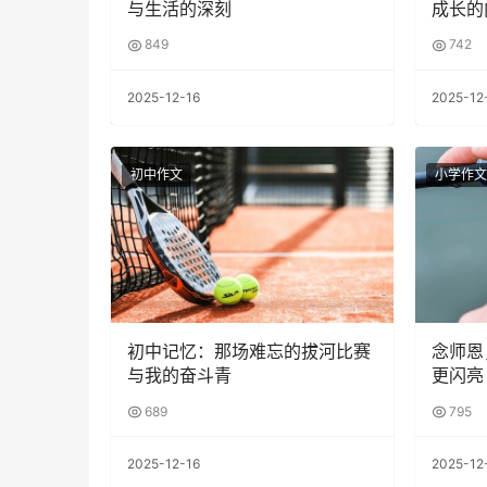
与生活的深刻
成长的
849
742
2025-12-16
2025-12
初中作文
小学作文
初中记忆：那场难忘的拔河比赛
念师恩
与我的奋斗青
更闪亮
689
795
2025-12-16
2025-12