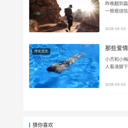
昨晚翻到篇
一根根烧信
太熟悉了，
2026-05-03
那些爱情
作文范文
小杰和小梅
人看清脚下
帮她拔鞋，
2026-05-03
猜你喜欢