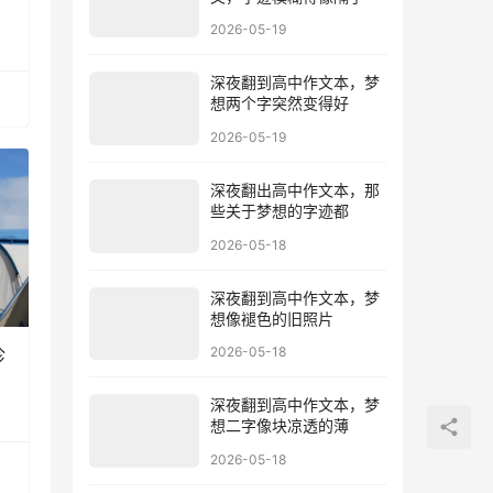
2026-05-19
深夜翻到高中作文本，梦
想两个字突然变得好
2026-05-19
深夜翻出高中作文本，那
些关于梦想的字迹都
2026-05-18
深夜翻到高中作文本，梦
想像褪色的旧照片
2026-05-18
珍
深夜翻到高中作文本，梦
想二字像块凉透的薄
2026-05-18