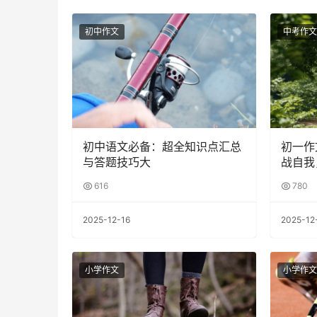
初中作文
中考作文
初中语文必备：超全知识点汇总
初一作
与答题技巧大
战自我
616
780
2025-12-16
2025-12
小学作文
小学作文