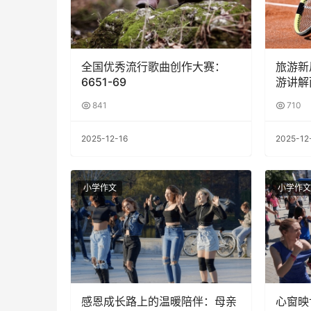
全国优秀流行歌曲创作大赛：
旅游新
6651-69
游讲解
841
710
2025-12-16
2025-12
小学作文
小学作文
感恩成长路上的温暖陪伴：母亲
心窗映