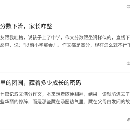
分数下滑，家长咋整
友跟我吐槽，说孩子上了中学，作文分数跟坐滑梯似的，直线下
愁容，说：“以前小学那会儿，作文都是高分，现在怎么就不行
着，心里也挺有感触的，毕竟谁家孩子没经历过这个阶段...
里的团圆，藏着多少成长的密码
七篇记叙文满分作文，本来想着随便翻翻，结果一读就陷进去了
些华丽的修辞，而是那些藏在汤圆热气里、藏在父母白发间的故
我想起自己小时候蹲在厨房看外婆揉面的样子——原来成...