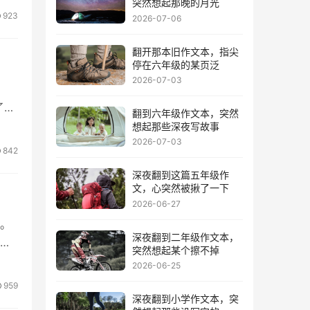
突然想起那晚的月光
923
2026-07-06
翻开那本旧作文本，指尖
停在六年级的某页泛
2026-07-03
了
翻到六年级作文本，突然
想起那些深夜写故事
2026-07-03
842
深夜翻到这篇五年级作
文，心突然被揪了一下
2026-06-27
。
深夜翻到二年级作文本，
突然想起某个擦不掉
2026-06-25
959
深夜翻到小学作文本，突