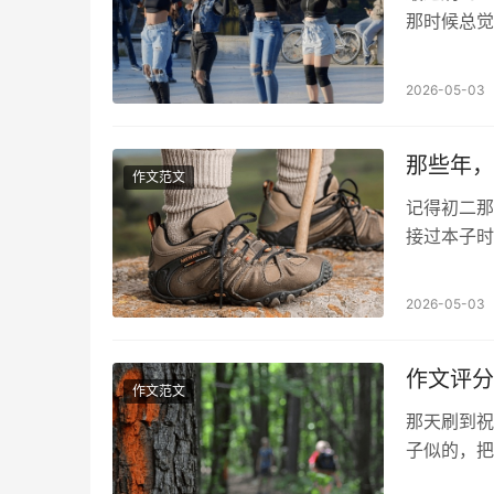
那时候总觉
了这份细则
2026-05-03
那些年，
作文范文
记得初二那
接过本子时
级前十的作
2026-05-03
作文评分
作文范文
那天刷到祝
子似的，把
忍不住琢磨