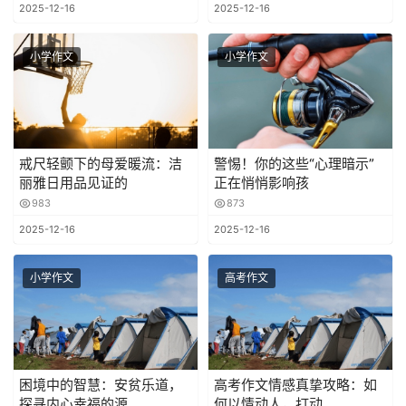
2025-12-16
2025-12-16
小学作文
小学作文
戒尺轻颤下的母爱暖流：洁
警惕！你的这些“心理暗示”
丽雅日用品见证的
正在悄悄影响孩
983
873
2025-12-16
2025-12-16
小学作文
高考作文
困境中的智慧：安贫乐道，
高考作文情感真挚攻略：如
探寻内心幸福的源
何以情动人，打动