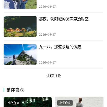
2026-04-27
那夜，沈阳城的哭声穿透时空
2026-04-27
九一八，那道永远的伤疤
2026-04-27
共
1
页
5
条
猜你喜欢
小学作文
小学作文