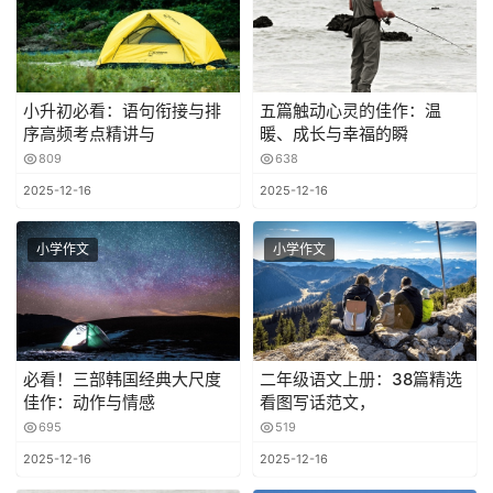
小升初必看：语句衔接与排
五篇触动心灵的佳作：温
序高频考点精讲与
暖、成长与幸福的瞬
809
638
2025-12-16
2025-12-16
小学作文
小学作文
必看！三部韩国经典大尺度
二年级语文上册：38篇精选
佳作：动作与情感
看图写话范文，
695
519
2025-12-16
2025-12-16