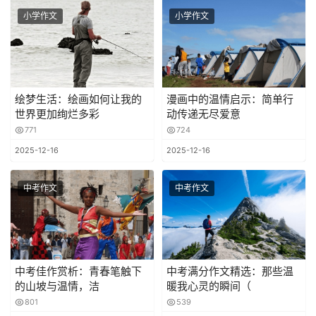
小学作文
小学作文
绘梦生活：绘画如何让我的
漫画中的温情启示：简单行
世界更加绚烂多彩
动传递无尽爱意
771
724
2025-12-16
2025-12-16
中考作文
中考作文
中考佳作赏析：青春笔触下
中考满分作文精选：那些温
的山坡与温情，洁
暖我心灵的瞬间（
801
539