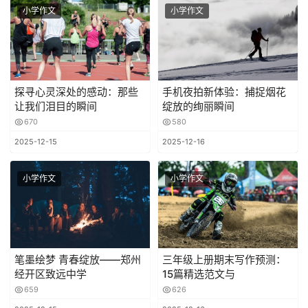
小学作文
小学作文
探寻心灵深处的感动：那些
手机夜拍新体验：捕捉烟花
让我们泪目的瞬间
绽放的绚丽瞬间
670
580
2025-12-15
2025-12-16
小学作文
小学作文
笔墨绘梦 青春绽放——郑州
三年级上册期末写作预测：
经开区致远中学
15篇精选范文与
659
626