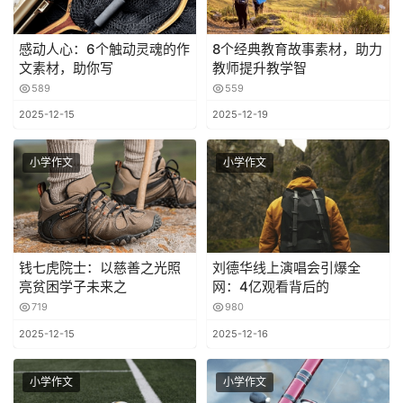
感动人心：6个触动灵魂的作
8个经典教育故事素材，助力
文素材，助你写
教师提升教学智
589
559
2025-12-15
2025-12-19
小学作文
小学作文
钱七虎院士：以慈善之光照
刘德华线上演唱会引爆全
亮贫困学子未来之
网：4亿观看背后的
719
980
2025-12-15
2025-12-16
小学作文
小学作文