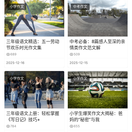
小学作文
中考作文
三年级语文精选：五一劳动
中考必备：8篇感人至深的亲
节欢乐时光作文集
情类作文范文解
689
509
2025-12-16
2025-12-15
小学作文
小学作文
三年级语文上册：轻松掌握
小学生爆笑作文大揭秘：爸
《写日记》技巧+
妈的“秘密”与我
784
655