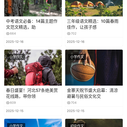
中考语文必备：14篇主题作
三年级语文精选：10篇春雨
文范文精选，助
佳作，让孩子感
664
702
2025-12-16
2025-12-16
小学作文
小学作文
春日盛宴！河北57条绝美赏
金寨天贶节盛大启幕：清凉
花线路，带你领
避暑与民俗文化交
609
704
2025-12-15
2025-12-15
小学作文
初中作文