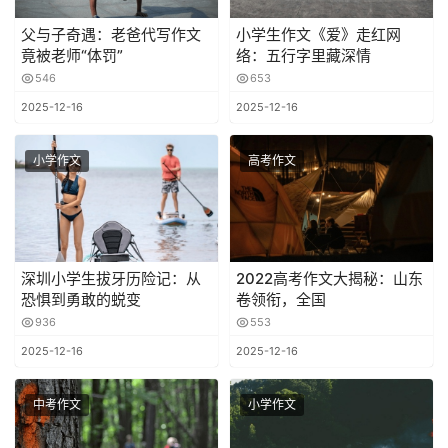
父与子奇遇：老爸代写作文
小学生作文《爱》走红网
竟被老师“体罚”
络：五行字里藏深情
546
653
2025-12-16
2025-12-16
小学作文
高考作文
深圳小学生拔牙历险记：从
2022高考作文大揭秘：山东
恐惧到勇敢的蜕变
卷领衔，全国
936
553
2025-12-16
2025-12-16
中考作文
小学作文