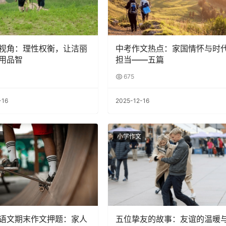
视角：理性权衡，让洁丽
中考作文热点：家国情怀与时
用品智
担当——五篇
675
-16
2025-12-16
小学作文
语文期末作文押题：家人
五位挚友的故事：友谊的温暖