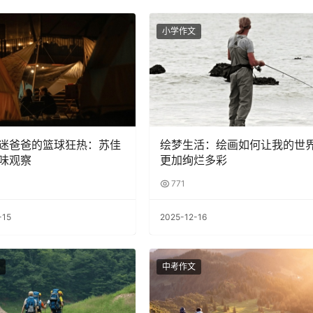
小学作文
迷爸爸的篮球狂热：苏佳
绘梦生活：绘画如何让我的世
味观察
更加绚烂多彩
771
-15
2025-12-16
中考作文