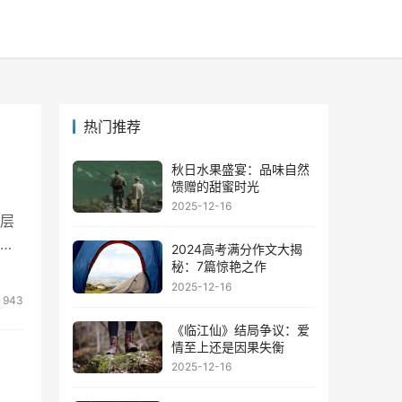
热门推荐
秋日水果盛宴：品味自然
馈赠的甜蜜时光
2025-12-16
层
显
2024高考满分作文大揭
秘：7篇惊艳之作
2025-12-16
943
《临江仙》结局争议：爱
情至上还是因果失衡
2025-12-16