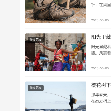
针，在风里
丢在石头缝
2026-05-05
阳光里藏
作文范文
阳光里藏着
瓣。风裹着
被奶奶拽着
2026-05-05
樱花树下
作文范文
那年春天，
在她发梢上
舞呢。”我