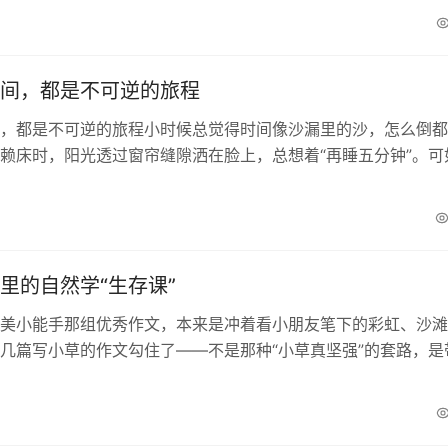
间，都是不可逆的旅程
，都是不可逆的旅程小时候总觉得时间像沙漏里的沙，怎么倒都
赖床时，阳光透过窗帘缝隙洒在脸上，总想着“再睡五分钟”。可
岁的门槛上，突然发现那些被“五分钟”偷走的日子...
里的自然学“生存课”
美小能手那组优秀作文，本来是冲着看小朋友笔下的彩虹、沙滩
几篇写小草的作文勾住了——不是那种“小草真坚强”的套路，是
着泥土腥气的真实观察。比如有个五年级孩子写暴雨...