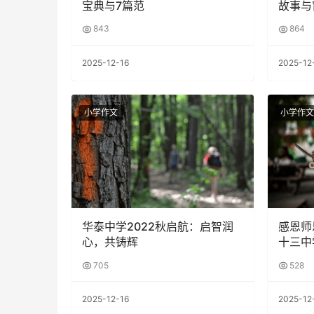
宝典与7篇范
故事与
843
864
2025-12-16
2025-12
小学作文
小学作文
华泰中学2022秋启航：启智润
感恩师
心，共铸辉
十三中
705
528
2025-12-16
2025-12