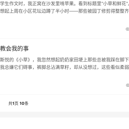
学生作文时，我正窝在沙发里啃苹果。看到标题里"小草和鲜花"
想起上周在小区花坛边蹲了半小时——那些被园丁修剪得整整齐
，总有几株歪歪扭扭的小草从砖缝里...
教会我的事
斯悦的《小草》，我忽然想起奶奶家田埂上那些总被我踩在脚下
我总嫌它们碍事，裤脚总沾满草籽，却从没想过，这些看似柔弱
着如此倔强的生命力。文章里有个细节让我笑出声——...
共
1
页
10
条