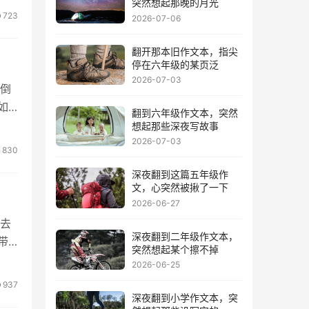
突然想起那晚的月光
723
2026-07-06
翻开那本旧作文本，指尖
停在六年级的某页泛
2026-07-03
倒
如
翻到六年级作文本，突然
想起那些深夜写故事
2026-07-03
830
深夜翻到这篇五年级作
文，心突然被揪了一下
2026-06-27
去
深夜翻到二年级作文本，
带
突然想起某个擦不掉
2026-06-25
937
深夜翻到小学作文本，突