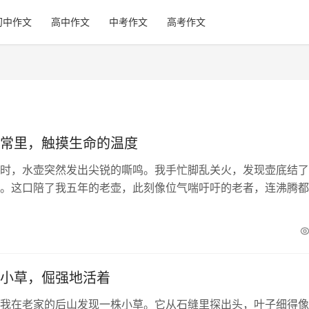
初中作文
高中作文
中考作文
高考作文
常里，触摸生命的温度
时，水壶突然发出尖锐的嘶鸣。我手忙脚乱关火，发现壶底结了
。这口陪了我五年的老壶，此刻像位气喘吁吁的老者，连沸腾都
然想起学生时代读过的作文，那些把生命比作蜡烛、比...
小草，倔强地活着
我在老家的后山发现一株小草。它从石缝里探出头，叶子细得像