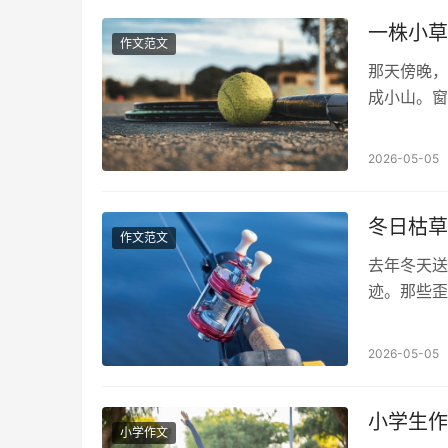
一株小草
作文范文
那天傍晚，
成小山。窗
路。突然想
2026-05-05
冬日枯草
作文范文
去年冬天送
迹。那些歪
着操场角落
2026-05-05
小学生作
小学作文