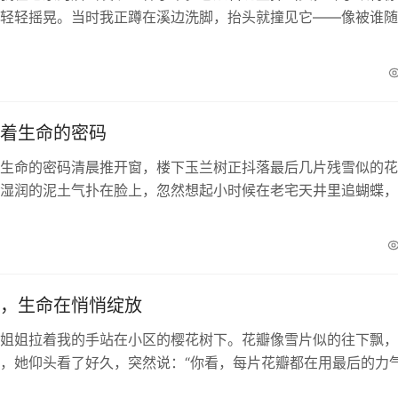
轻轻摇晃。当时我正蹲在溪边洗脚，抬头就撞见它——像被谁随
里的绿线头，却硬是支棱着，把根扎进最硬的岩层里。那...
着生命的密码
生命的密码清晨推开窗，楼下玉兰树正抖落最后几片残雪似的花
湿润的泥土气扑在脸上，忽然想起小时候在老宅天井里追蝴蝶，
耳朵念叨“别踩着刚冒头的草芽”。那时只觉得烦，如今...
，生命在悄悄绽放
姐姐拉着我的手站在小区的樱花树下。花瓣像雪片似的往下飘，
，她仰头看了好久，突然说：“你看，每片花瓣都在用最后的力
那时才上小学，听不懂她话里的意思，只记得她眼睛...