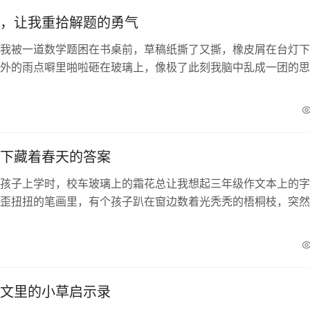
，让我重拾解题的勇气
我被一道数学题困在书桌前，草稿纸撕了又撕，橡皮屑在台灯下
外的雨点噼里啪啦砸在玻璃上，像极了此刻我脑中乱成一团的思
起小区花坛新栽的草皮，鬼使神差地抓起伞冲下楼——或...
下藏着春天的答案
孩子上学时，校车玻璃上的霜花总让我想起三年级作文本上的字
歪扭扭的笔画里，有个孩子趴在窗边数着光秃秃的梧桐枝，突然
喊："妈妈快看！那几株草还活着！"我...
文里的小草启示录