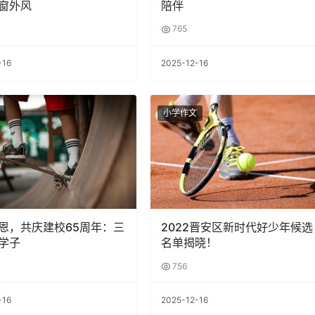
窗外风
陪伴
765
-16
2025-12-16
小学作文
恩，共庆建校65周年：三
2022晋安区新时代好少年候选
学子
名单揭晓！
756
-16
2025-12-16