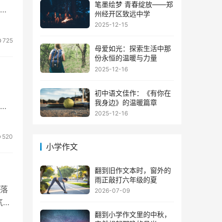
笔墨绘梦 青春绽放——郑
手
州经开区致远中学
2025-12-15
725
母爱如光：探索生活中那
份永恒的温暖与力量
2025-12-16
初中语文佳作：《有你在
我身边》的温暖篇章
总
2025-12-16
520
小学作文
翻到旧作文本时，窗外的
雨正敲打六年级的夏
落
2026-07-09
气跳
翻到小学作文里的中秋，