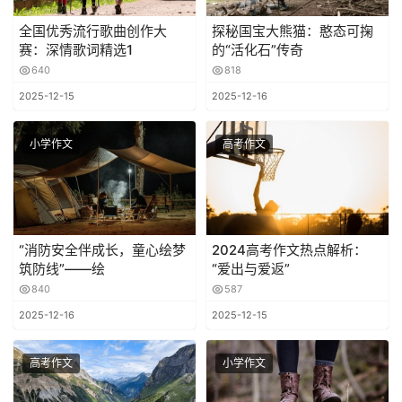
全国优秀流行歌曲创作大
探秘国宝大熊猫：憨态可掬
赛：深情歌词精选1
的“活化石”传奇
640
818
2025-12-15
2025-12-16
小学作文
高考作文
“消防安全伴成长，童心绘梦
2024高考作文热点解析：
筑防线”——绘
“爱出与爱返”
840
587
2025-12-16
2025-12-15
高考作文
小学作文