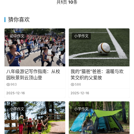
共
1
页
10
条
猜你喜欢
初中作文
小学作文
八年级游记写作指南：从校
我的“猫爸”爸爸：温暖与欢
园秋景到云顶山登
笑交织的父爱故
963
586
2025-12-16
2025-12-16
小学作文
小学作文