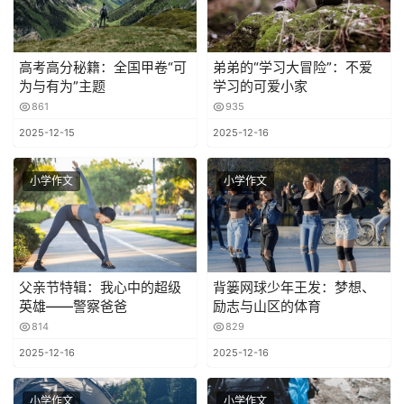
高考高分秘籍：全国甲卷“可
弟弟的“学习大冒险”：不爱
为与有为”主题
学习的可爱小家
861
935
2025-12-15
2025-12-16
小学作文
小学作文
父亲节特辑：我心中的超级
背篓网球少年王发：梦想、
英雄——警察爸爸
励志与山区的体育
814
829
2025-12-16
2025-12-16
小学作文
小学作文