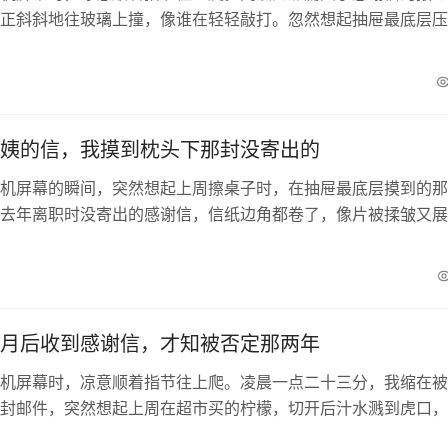
正斜斜地往玻璃上撞，像谁在轻轻敲打。忽然想起抽屉最底层压
封，封口处的火漆印早裂开了，露出里面泛黄的信纸—...
姨的信，我摸到枕头下那封没寄出的
机屏幕的瞬间，突然想起上周擦桌子时，在抽屉最底层摸到的那
去年离职时没寄出的感谢信，信纸边角都卷了，像片被揉皱又展
肖阿姨的信里说“没想到领导和同事会记得我”，我盯...
月后收到感谢信，才知被否定那两年
机屏幕时，凉意顺着指节往上爬。凌晨一点二十三分，我缩在被
封邮件，突然想起上周在超市买的柠檬，切开后汁水溅到虎口，
又涩的触感。小李的信里夹着张照片。办公室白墙上贴...