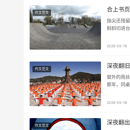
合上书页
作文范文
指尖还残留
斜斜切进台
然想起初三
2026-05-18
深夜翻旧
作文范文
窗外的雨丝
那年，同桌
岁月磨得发
2026-05-18
深夜翻出
作文范文