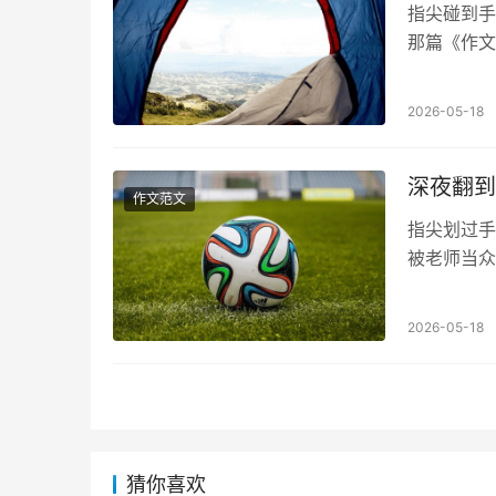
指尖碰到手
那篇《作文
突然想起初
2026-05-18
深夜翻到
作文范文
指尖划过手
被老师当众
调外机上的节
2026-05-18
猜你喜欢