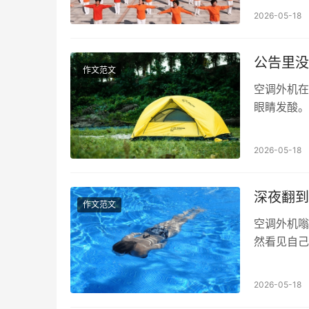
2026-05-18
公告里没
作文范文
空调外机在
眼睛发酸。
个词上反复
2026-05-18
深夜翻到
作文范文
空调外机嗡
然看见自己
玫瑰——原
2026-05-18