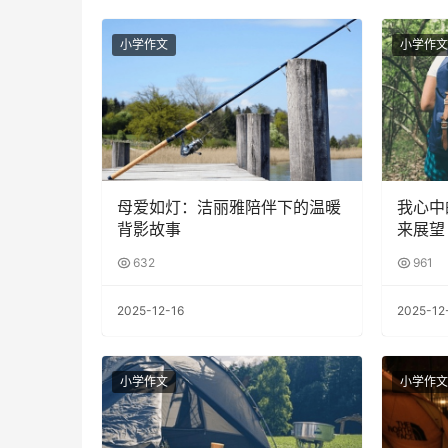
小学作文
小学作文
母爱如灯：洁丽雅陪伴下的温暖
我心中
背影故事
来展望
632
961
2025-12-16
2025-12
小学作文
小学作文