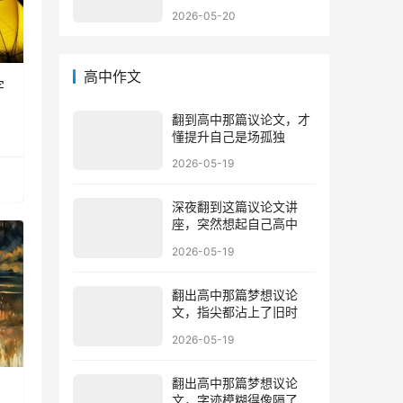
2026-05-20
高中作文
字
翻到高中那篇议论文，才
懂提升自己是场孤独
2026-05-19
深夜翻到这篇议论文讲
座，突然想起自己高中
2026-05-19
翻出高中那篇梦想议论
文，指尖都沾上了旧时
2026-05-19
翻出高中那篇梦想议论
文，字迹模糊得像隔了