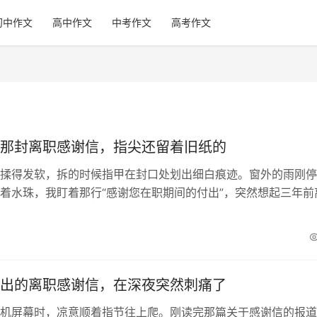
初中作文
高中作文
中考作文
高考作文
那封离职感谢信，指尖还留着旧纸的
揉得发软，拆的时候指甲在封口处划出细白痕迹。窗外的雨刚停
着水珠，我盯着那行“感谢您在职期间的付出”，突然想起三年前
公桌抽屉里还塞着半包没拆的薄荷糖——是前桌同事...
出的离职感谢信，在深夜突然刺痛了
机屏幕时，凉意顺着指节往上爬。刚读完那篇关于感谢信的报道