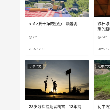
<h1>爱干净的奶奶：颜馨蕊
铁杆球
琪的趣
971
647
2025-12-15
2025-12
小学作文
初中作文
28岁残疾拾荒者胡雷：13年捐
初中语