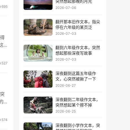
突然想起那晚的月光
695
2026-07-06
翻开那本旧作文本，指尖
停在六年级的某页泛
2026-07-03
得
这
翻到六年级作文本，突然
想起那些深夜写故事
2026-07-03
527
深夜翻到这篇五年级作
文，心突然被揪了一下
2026-06-27
突
深夜翻到二年级作文本，
的
突然想起某个擦不掉
2026-06-25
574
深夜翻到小学作文本，突