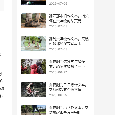
2026-07-06
翻开那本旧作文本，指尖
说
停在六年级的某页泛
2026-07-03
，
翻到六年级作文本，突然
，
想起那些深夜写故事
2026-07-03
我
深夜翻到这篇五年级作
文，心突然被揪了一下
2026-06-27
纱
起
深夜翻到二年级作文本，
想
突然想起某个擦不掉
2026-06-25
都
深夜翻到小学作文本，突
然想起那些没写完的