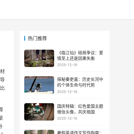
热门推荐
《临江仙》结局争议：爱
情至上还是因果失衡
2025-12-16
材
探秘秦吏喜：历史长河中
导
的个体生命与时代剪
比
2025-12-16
国庆特辑：红色爱国主题
得
微信头像，共庆祖国
是
2025-12-15
卧
暑假英语作文写作指南：