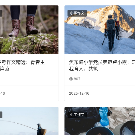
小学作文
4中考作文精选：青春主
焦东路小学党员典范卢小霞：
2篇范
我育人，共筑
807
-16
2025-12-16
小学作文