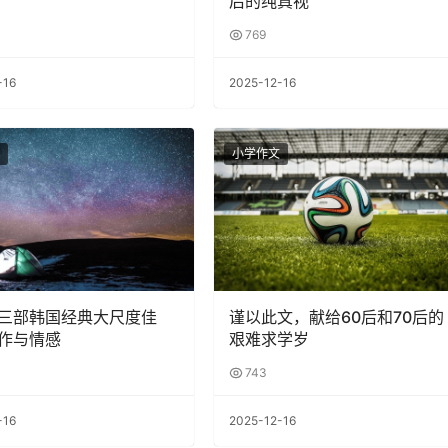
后的纯真视
769
-16
2025-12-16
小学作文
三部韩国经典大尺度佳
谨以此文，献给60后和70后的
作与情感
艰难求学岁
743
-16
2025-12-16