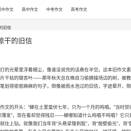
初中作文
高中作文
中考作文
高考作文
的旧信
晾干的旧信
灯的光晕里浮着细尘，像谁没说完的话悬在半空。这本旧作文素
片干枯的银杏叶——那年秋天总在晚自习偷摘操场边的树，被教
笔划得密密麻麻的句子，倒像被雨水泡过的旧信，字迹晕开，倒
作文的开头：“蝉在土里蛰伏七年，只为一个月的鸣唱。”当时觉
积薄发”，现在看却觉得残忍——蝉哪知道什么鸣唱不鸣唱？它只
往上钻。就像我们当年背“头悬梁锥刺股”，背“凿壁偷光”，背“