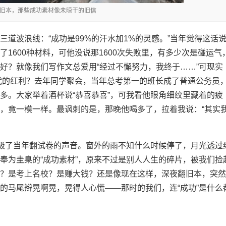
夜翻旧本，那些成功素材像未晾干的旧信
道波浪线：“成功是99%的汗水加1%的灵感。”当年觉得这话
1600种材料，可他没说那1600次失败里，有多少次是碰运气
好？就像我们写作文总爱用“经过不懈努力，我终于……”可现实
时代的红利？去年同学聚会，当年总考第一的班长成了普通公务员
多。大家举着酒杯说“恭喜恭喜”，可我看他眼角细纹里藏着的疲
，竟一模一样。最讽刺的是，那晚他喝多了，拉着我说：“其实
像极了当年翻试卷的声音。窗外的雨不知什么时候停了，月光透过
奉为圭臬的“成功素材”，原来不过是别人人生的碎片，被我们捡
？是考上名校？是赚大钱？还是像现在这样，深夜翻旧本，突然
的马尾辫晃啊晃，晃得人心慌——那时的我们，连“成功”是什么