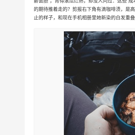
薪尝胆”，背得滚瓜烂熟，却没人问过：这些“
的期待推着走的？剪报右下角有滴咖啡渍，是高
止的样子，和现在手机相册里她新染的白发重叠