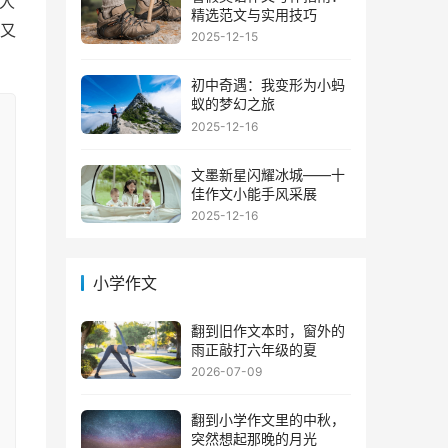
人
精选范文与实用技巧
又
2025-12-15
初中奇遇：我变形为小蚂
蚁的梦幻之旅
2025-12-16
文墨新星闪耀冰城——十
佳作文小能手风采展
2025-12-16
小学作文
翻到旧作文本时，窗外的
雨正敲打六年级的夏
2026-07-09
翻到小学作文里的中秋，
突然想起那晚的月光