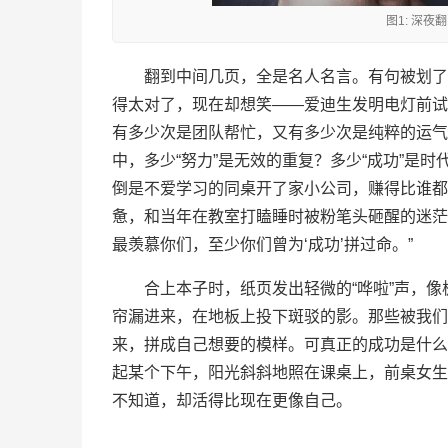
图1: 深
翻到中间几页，全是名人名言。有句被划了三
得太对了，现在却想笑——爱迪生发明电灯前试了
有多少次是团队帮忙，又有多少次是纯粹的运气
中，多少“努力”是无效的重复？多少“成功”是
倒是不爱学习的同桌开了家小公司，赚得比谁都
惫，和当年在教室打瞌睡时被粉笔头砸醒的迷茫
最羡慕你们，至少你们曾为‘成功’拼过命。”
合上本子时，纸页发出轻微的“哗啦”声，
帘漏进来，在地板上投下斑驳的影。那些被我们
来，拼成自己想要的模样。可真正的成功是什么
起某个下午，阳光斜斜地照在课桌上，前桌女生
不知道，却活得比现在更像自己。