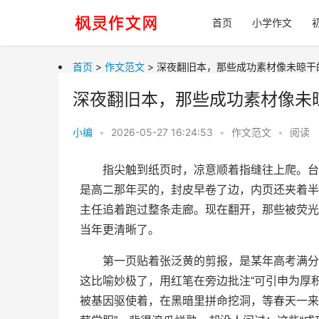
首页
小学作文
首页
>
作文范文
> 深夜翻旧本，那些成功素材像未晾干
深夜翻旧本，那些成功素材像未
小编
•
2026-05-27 16:24:53
•
作文范文
•
阅读
指尖触到纸页时，凉意顺着指缝往上爬。台
是高二那年买的，封皮早卷了边，内页还夹着半
主任追着跑过整条走廊。现在翻开，那些被荧光
当年更清晰了。
第一页贴着张泛黄的剪报，是某年高考满分
这比喻妙极了，用红笔在旁边批注“可引申为厚
被基因驱使着，在黑暗里拼命挖洞，等春天一来就