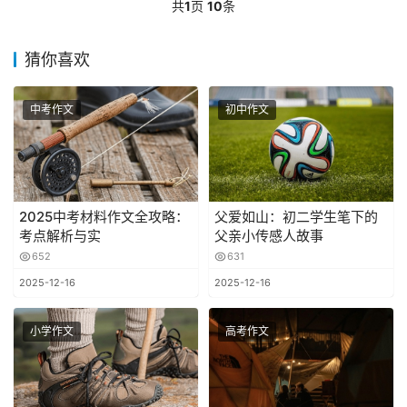
共
1
页
10
条
猜你喜欢
中考作文
初中作文
2025中考材料作文全攻略：
父爱如山：初二学生笔下的
考点解析与实
父亲小传感人故事
652
631
2025-12-16
2025-12-16
小学作文
高考作文