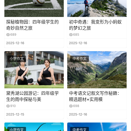
探秘植物园：四年级学生的
初中奇遇：我变形为小蚂蚁
奇妙自然之旅
的梦幻之旅
689
685
2025-12-16
2025-12-16
小学作文
中考作文
黛秀湖公园游记：四年级学
中考语文记叙文写作秘籍：
生的雨中探秘与美
精选题材+实用模
910
698
2025-12-15
2025-12-16
小学作文
中考作文