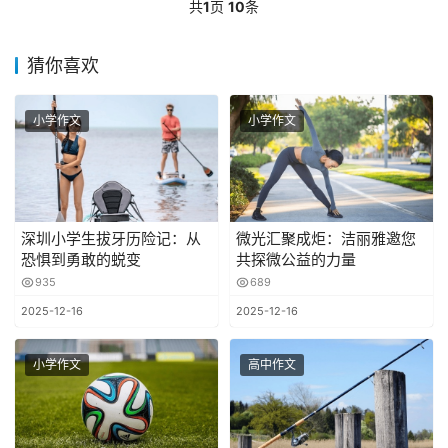
共
1
页
10
条
猜你喜欢
小学作文
小学作文
深圳小学生拔牙历险记：从
微光汇聚成炬：洁丽雅邀您
恐惧到勇敢的蜕变
共探微公益的力量
935
689
2025-12-16
2025-12-16
小学作文
高中作文