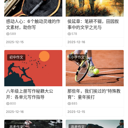
感动人心：6个触动灵魂的作
侯延章：笔耕不辍，田园叙
文素材，助你写
事中的文学之光与
589
578
2025-12-15
2025-12-16
初中作文
小学作文
八年级上册写作秘籍大公
那些年，我们挨过的“特殊教
开：各单元写作指导
育”：童年挨打
800
885
2025-12-16
2025-12-15
高考作文
高考作文