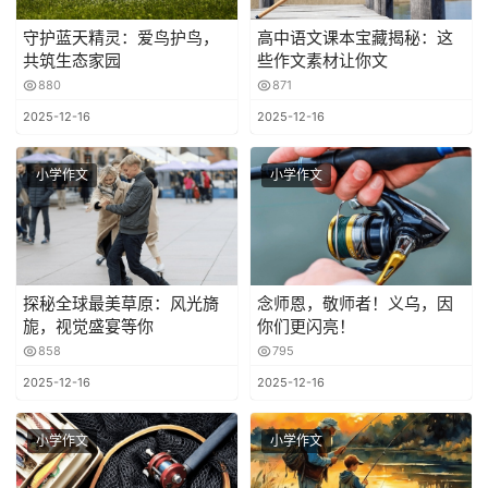
守护蓝天精灵：爱鸟护鸟，
高中语文课本宝藏揭秘：这
共筑生态家园
些作文素材让你文
880
871
2025-12-16
2025-12-16
小学作文
小学作文
探秘全球最美草原：风光旖
念师恩，敬师者！义乌，因
旎，视觉盛宴等你
你们更闪亮！
858
795
2025-12-16
2025-12-16
小学作文
小学作文