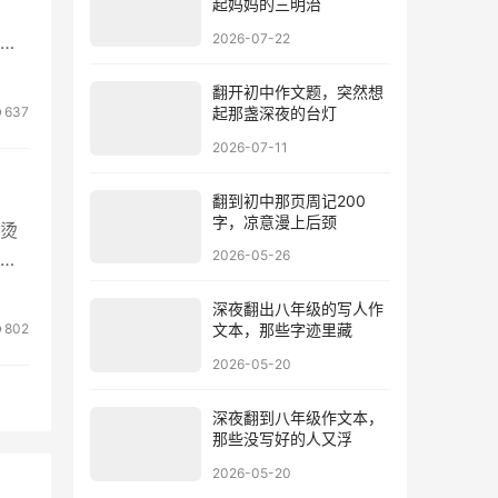
起妈妈的三明治
2026-07-22
明
翻开初中作文题，突然想
637
起那盏深夜的台灯
2026-07-11
翻到初中那页周记200
字，凉意漫上后颈
烫
2026-05-26
深夜翻出八年级的写人作
802
文本，那些字迹里藏
2026-05-20
深夜翻到八年级作文本，
那些没写好的人又浮
2026-05-20