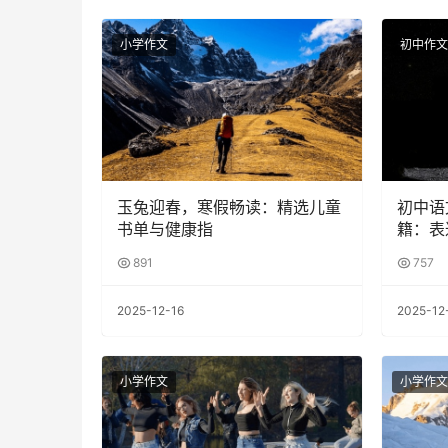
小学作文
初中作文
玉兔迎春，寒假畅读：精选儿童
初中语
书单与健康指
籍：表
891
757
2025-12-16
2025-12
小学作文
小学作文