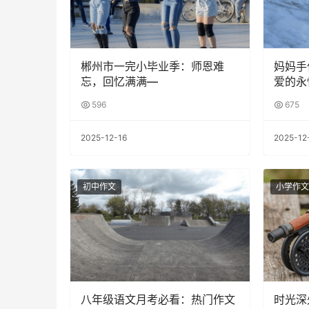
郴州市一完小毕业季：师恩难
妈妈手
忘，回忆满满—
爱的永
596
675
2025-12-16
2025-12
初中作文
小学作文
八年级语文月考必看：热门作文
时光深