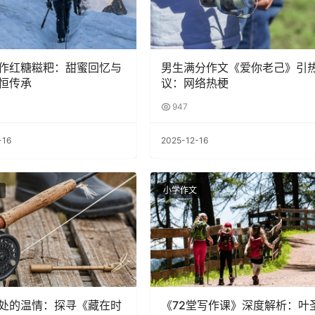
作红糖糍粑：甜蜜回忆与
男生满分作文《爱你老己》引
恒传承
议：网络热梗
947
-16
2025-12-16
小学作文
处的温情：探寻《藏在时
《72堂写作课》深度解析：叶