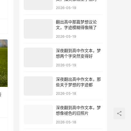
2026-05-19
翻出高中那篇梦想议论
文，字迹模糊得像隔了
2026-05-19
深夜翻到高中作文本，梦
想两个字突然变得好
2026-05-19
深夜翻出高中作文本，那
些关于梦想的字迹都
2026-05-18
亲
深夜翻到高中作文本，梦
想像褪色的旧照片
2026-05-18