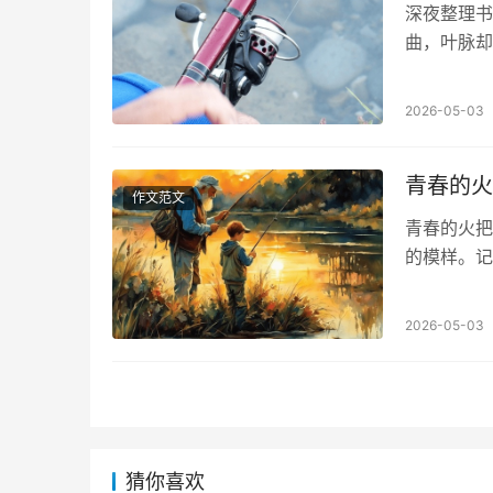
深夜整理书
曲，叶脉却
冻得直跺脚
2026-05-03
青春的火
作文范文
青春的火把
的模样。记
山。决赛前
2026-05-03
猜你喜欢