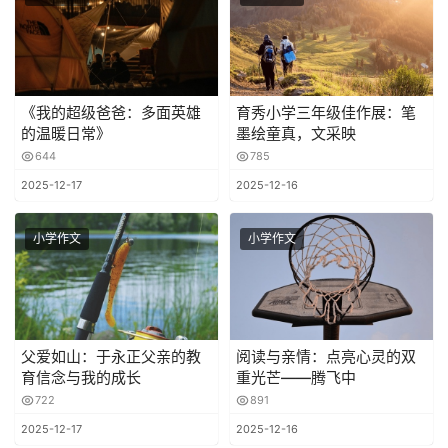
《我的超级爸爸：多面英雄
育秀小学三年级佳作展：笔
的温暖日常》
墨绘童真，文采映
644
785
2025-12-17
2025-12-16
小学作文
小学作文
父爱如山：于永正父亲的教
阅读与亲情：点亮心灵的双
育信念与我的成长
重光芒——腾飞中
722
891
2025-12-17
2025-12-16