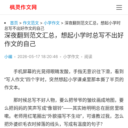
首页
>
作文范文
>
小学作文
> 深夜翻到范文汇总，想起小学时
总写不出好作文的自己
深夜翻到范文汇总，想起小学时总写不出好
作文的自己
小编
•
2026-05-17 18:20:46
•
小学作文
•
阅读
手机屏幕的光晃得眼睛发酸，手指无意识往下滑，看到
“写人作文”四个字时，突然想起小学课桌里那本撕了半页的
作文本。
那时候总写不好人物，要么把爷爷的皱纹画成地图，要
么把妈妈的笑声写成“像银铃”——其实她明明总在厨房里咳
嗽。老师用红笔圈出“外貌描写不生动”，可谁教过我，怎么
把外婆织毛衣时掉落的线头，写成有温度的句子？