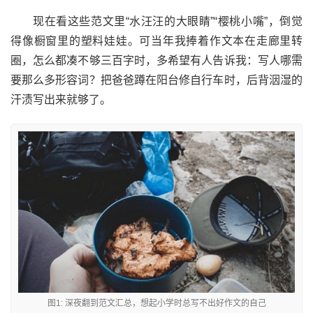
现在看这些范文里“水汪汪的大眼睛”“樱桃小嘴”，倒觉
得像橱窗里的塑料娃娃。可当年我捧着作文本在走廊里转
圈，怎么都凑不够三百字时，多希望有人告诉我：写人哪需
要那么多形容词？把爸爸蹲在阳台修自行车时，后背洇湿的
汗渍写出来就够了。
图1: 深夜翻到范文汇总，想起小学时总写不出好作文的自己