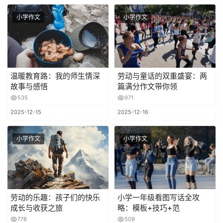
小学作文
小学作文
温暖教育路：我的师生情深
劳动与童话的双重盛宴：两
故事与感悟
篇满分作文带你领
535
971
2025-12-15
2025-12-16
小学作文
小学作文
劳动的乐趣：孩子们的快乐
小学一年级看图写话全攻
成长与收获之旅
略：模板+技巧+范
778
509