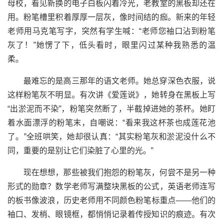
母校，看见新换的电子白板闪着冷光，老教室的黑板却还在
用。粉笔槽里积着厚厚一层灰，像时间结的痂。新来的年轻
老师用马克笔写字，突然有学生喊：“老师您袖口沾到粉笔
灰了！”她愣了下，低头看时，眼里闪过某种我熟悉的温
柔。
最难忘的是高三那年的语文老师。她总穿深色衣服，说
这样粉笔灰不明显。有次讲《爱莲说》，她转身在黑板上写
“出淤泥而不染”，粉笔突然断了，半截掉进她的茶杯。她盯
着水面漂浮的粉笔末，自嘲说：“看来我这杯茶也成莲花池
了。”全班哄笑，她却很认真：“其实粉笔灰和淤泥没什么不
同，重要的是别让它们染脏了心里的光。”
现在想想，那些被我们抱怨的粉笔灰，何尝不是另一种
形式的勋章？数学老师写满整块黑板的公式，英语老师连写
的板书像波浪，历史老师用不同颜色粉笔标重点——他们的
袖口、发梢、眼镜框，都悄悄记录着传授知识的痕迹。有次