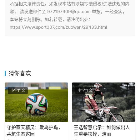
承担相关法律责任。如发现本站有涉嫌抄袭侵权/违法违规的内
容， 请发送邮件至 972197909@qq.com 举报，一经查实，
本站将立刻删除。如若转载，请注明出处：
https://www.sport007.com/zuowen/29433.html
猜你喜欢
小学作文
小学作文
守护蓝天精灵：爱鸟护鸟，
王选智慧启示：如何做出人
共筑生态家园
生重要抉择，洁丽