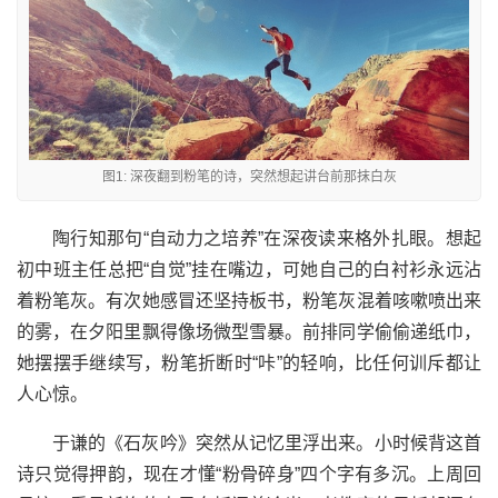
图1: 深夜翻到粉笔的诗，突然想起讲台前那抹白灰
陶行知那句“自动力之培养”在深夜读来格外扎眼。想起
初中班主任总把“自觉”挂在嘴边，可她自己的白衬衫永远沾
着粉笔灰。有次她感冒还坚持板书，粉笔灰混着咳嗽喷出来
的雾，在夕阳里飘得像场微型雪暴。前排同学偷偷递纸巾，
她摆摆手继续写，粉笔折断时“咔”的轻响，比任何训斥都让
人心惊。
于谦的《石灰吟》突然从记忆里浮出来。小时候背这首
诗只觉得押韵，现在才懂“粉骨碎身”四个字有多沉。上周回