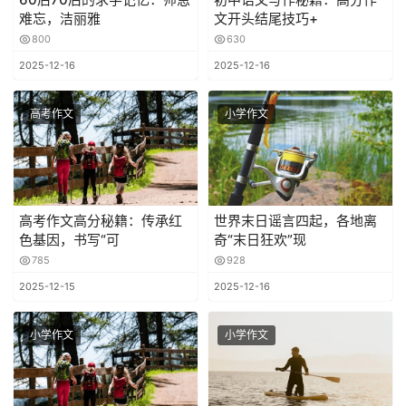
难忘，洁丽雅
文开头结尾技巧+
800
630
2025-12-16
2025-12-16
高考作文
小学作文
高考作文高分秘籍：传承红
世界末日谣言四起，各地离
色基因，书写“可
奇“末日狂欢”现
785
928
2025-12-15
2025-12-16
小学作文
小学作文