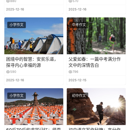
880
570
2025-12-16
2025-12-16
小学作文
中考作文
困境中的智慧：安贫乐道，
父爱如春：一篇中考满分作
探寻内心幸福的源
文中的深情告白
590
796
2025-12-16
2025-12-15
小学作文
初中作文
60后70后的求学记忆：师恩
初中语文写作秘籍：高分作