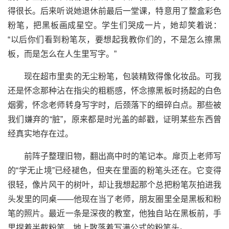
得很长。后来听说她退休前最后一堂课，特意用了整盒彩色
粉笔，把黑板画成星空。学生们哭成一片，她却笑着说：
“以后你们看到粉笔灰，要想起我教你们的，不是怎么擦黑
板，而是怎么在人生里写字。”
现在超市里卖的无尘粉笔，包装精致得像化妆品。可我
还是怀念那种沾在指尖的粗粝感，怀念擦黑板时扬起的白色
烟雾，怀念老师转身写字时，后颈落下的细碎白点。那些被
我们嫌弃的“脏”，原来都是时光盖的邮戳，证明某些东西曾
经真实地存在过。
前阵子整理旧物，翻出高中时的笔记本。扉页上老师写
的“学无止境”已经褪色，但夹在里面的粉笔头还在。它变得
很轻，像片风干的树叶，却让我想起那个总把粉笔灰拍进我
头发里的同桌——他现在当了老师，朋友圈里全是黑板和粉
笔的照片。最近一条是深夜的教室，他独自站在黑板前，手
里捏着半截粉笔，地上散落着写满公式的粉笔头。