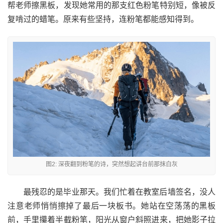
帮老师擦黑板，发现她常用的那支红色粉笔特别短，像被反
复啃过的蜡笔。原来有些坚持，连粉笔都能感知得到。
图2: 深夜翻到粉笔的诗，突然想起讲台前那抹白灰
最残忍的是毕业那天。我们忙着在教室后墙签名，没人
注意老师悄悄擦掉了最后一块板书。她站在空荡荡的黑板
前，手里攥着半截粉笔，阳光从窗户斜照进来，把她影子拉