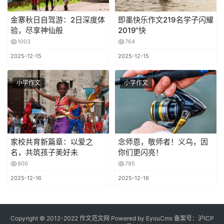
金寨秋日自驾游：2日深度体
即墨快乐作文219名学子闪耀
验，尽享神仙般
2019“快
1003
764
2025-12-15
2025-12-15
小学作文
小学作文
家校共育新篇章：以爱之
念师恩，敬师者！义乌，因
名，共筑孩子美好未
你们更闪亮！
900
795
2025-12-16
2025-12-16
Copyright © 2012-2022 作文范文网
Powered by EyouCms
备案号：
沪ICP