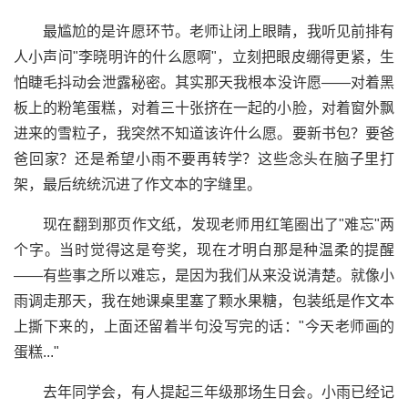
最尴尬的是许愿环节。老师让闭上眼睛，我听见前排有
人小声问"李晓明许的什么愿啊"，立刻把眼皮绷得更紧，生
怕睫毛抖动会泄露秘密。其实那天我根本没许愿——对着黑
板上的粉笔蛋糕，对着三十张挤在一起的小脸，对着窗外飘
进来的雪粒子，我突然不知道该许什么愿。要新书包？要爸
爸回家？还是希望小雨不要再转学？这些念头在脑子里打
架，最后统统沉进了作文本的字缝里。
现在翻到那页作文纸，发现老师用红笔圈出了"难忘"两
个字。当时觉得这是夸奖，现在才明白那是种温柔的提醒
——有些事之所以难忘，是因为我们从来没说清楚。就像小
雨调走那天，我在她课桌里塞了颗水果糖，包装纸是作文本
上撕下来的，上面还留着半句没写完的话："今天老师画的
蛋糕..."
去年同学会，有人提起三年级那场生日会。小雨已经记