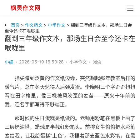
首页
>
作文范文
>
小学作文
> 翻到三年级作文本，那场生日会
至今还卡在喉咙里
翻到三年级作文本，那场生日会至今还卡在
喉咙里
小编
•
2026-05-19 16:50:28
•
小学作文
•
阅读
指尖蹭到泛黄的作文纸边缘，突然想起那年教室后排的
暖气片，总在冬天烤得人后颈发烫。李晓明三个字歪歪扭扭
写在田字格里，像三株被风吹歪的麦苗——原来十年前的
我，连名字都写得不够端正。
那时候的生日蛋糕是纸做的。老师用粉笔在黑板上画了
三层奶油塔，蜡烛是半截红粉笔头。前排女生偷偷把水彩笔
塞给我，让我给蛋糕"上色"。我捏着那支蓝色水彩笔，在黑