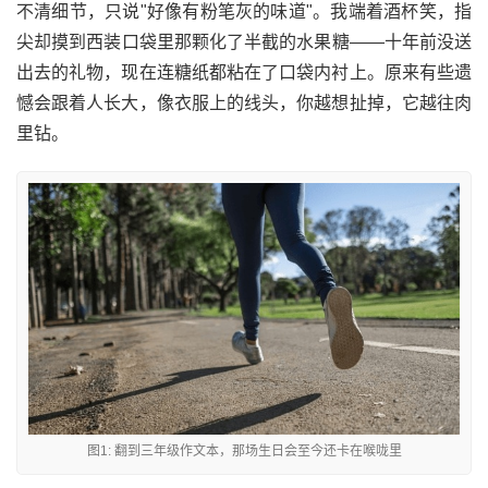
不清细节，只说"好像有粉笔灰的味道"。我端着酒杯笑，指
尖却摸到西装口袋里那颗化了半截的水果糖——十年前没送
出去的礼物，现在连糖纸都粘在了口袋内衬上。原来有些遗
憾会跟着人长大，像衣服上的线头，你越想扯掉，它越往肉
里钻。
图1: 翻到三年级作文本，那场生日会至今还卡在喉咙里