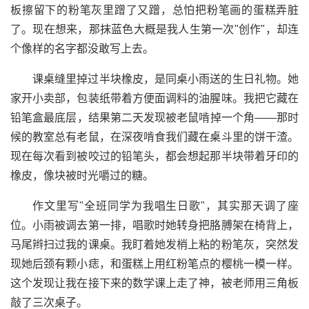
板擦留下的粉笔灰里蹭了又蹭，总怕把粉笔画的蛋糕弄脏
了。现在想来，那抹蓝色大概是我人生第一次"创作"，却连
个像样的名字都没敢写上去。
课桌缝里掉过半块橡皮，是同桌小雨送的生日礼物。她
家开小卖部，包装纸带着方便面调料的油腥味。我把它藏在
铅笔盒最底层，结果第二天发现被老鼠啃掉一个角——那时
候的教室总有老鼠，在深夜啃食我们藏在桌斗里的饼干渣。
现在每次看到被咬过的铅笔头，都会想起那半块带着牙印的
橡皮，像块被时光嚼过的糖。
作文里写"全班同学为我唱生日歌"，其实那天调了座
位。小雨被调去第一排，唱歌时她转身把胳膊架在椅背上，
马尾辫扫过我的课桌。我盯着她发梢上粘的粉笔灰，突然发
现她后颈有颗小痣，和蛋糕上用红粉笔点的樱桃一模一样。
这个发现让我在接下来的数学课上走了神，被老师用三角板
敲了三次桌子。