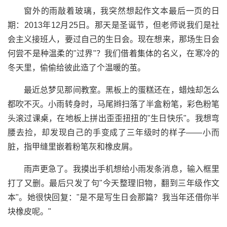
窗外的雨敲着玻璃，我突然想起作文本最后一页的日
期：2013年12月25日。那天是圣诞节，但老师说我们是社
会主义接班人，要过自己的生日会。现在想来，那场生日会
何尝不是种温柔的"过界"？我们借着集体的名义，在寒冷的
冬天里，偷偷给彼此造了个温暖的茧。
最近总梦见那间教室。黑板上的蛋糕还在，蜡烛却怎么
都吹不灭。小雨转身时，马尾辫扫落了半盒粉笔，彩色粉笔
头滚过课桌，在地板上拼出歪歪扭扭的"生日快乐"。我想弯
腰去捡，却发现自己的手变成了三年级时的样子——小而
脏，指甲缝里嵌着粉笔灰和橡皮屑。
雨声更急了。我摸出手机想给小雨发条消息，输入框里
打了又删。最后只发了句"今天整理旧物，翻到三年级作文
本"。她很快回复："是不是写生日会那篇？我当年还借你半
块橡皮呢。"