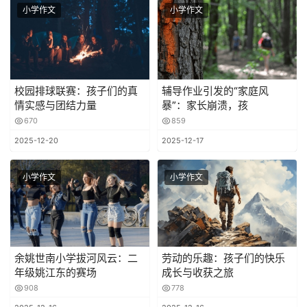
小学作文
小学作文
校园排球联赛：孩子们的真
辅导作业引发的“家庭风
情实感与团结力量
暴”：家长崩溃，孩
670
859
2025-12-20
2025-12-17
小学作文
小学作文
余姚世南小学拔河风云：二
劳动的乐趣：孩子们的快乐
年级姚江东的赛场
成长与收获之旅
908
778