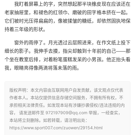
我盯着屏幕上的字，突然想起那半块橡皮现在应该还在
老家抽屉里，和褪色的红领巾、磨破的田字格本挤在一起。
它们被时光压得扁扁的，像被揉皱的糖纸，却依然固执地保
持着三年级的形状。
窗外的雨停了。月光透过云层照进来，在作文纸上投下
细长的影子。我伸手去摸，指尖却触到十年前的自己——那
个坐在教室后排，对着粉笔蛋糕发呆的小男孩。他正抬头看
我，眼睛亮得像两滴将落未落的雨。
版权声明：本文内容由互联网用户自发贡献，该文观点仅代表
作者本人。本站仅提供信息存储空间服务，不拥有所有权，不
承担相关法律责任。如发现本站有涉嫌抄袭侵权/违法违规的内
容， 请发送邮件至 972197909@qq.com 举报，一经查实，
本站将立刻删除。如若转载，请注明出处：
https://www.sport007.com/zuowen/29154.html