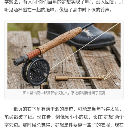
学聚会，有人问“你们当年的梦想实现了吗”，没人回答，只
听见酒杯碰在一起的脆响，像极了高中时下课的铃声。
图1: 翻出高中那篇梦想议论文，字迹模糊得像隔了层雾
纸页的右下角有滴干涸的墨迹，可能是当年写得太急，
笔尖戳破了纸。现在看，倒像颗小小的痣，长在“梦想”两个
字旁边。那时候总觉得，梦想是件要穿一辈子的衣服，现在