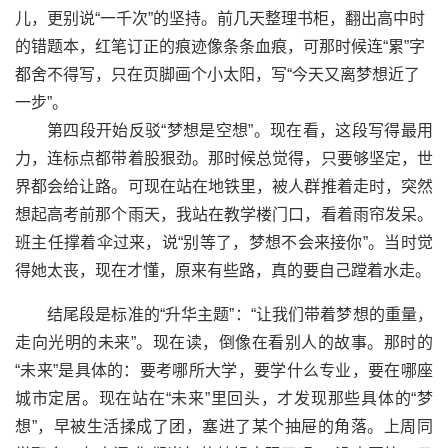
儿，更别说“一千次”的坚持。前几天整理书柜，翻出高中时
的错题本，红笔订正的痕迹像条条血痕，可那时候连“累”字
都舍不得写，只在页脚画个小太阳，写“今天又离梦想近了
一步”。
第四段开始反驳“梦想是空想”。现在看，这段写得最用
力，连标点都带着股狠劲。那时候总觉得，只要够坚定，世
界都会给让路。可现在站在地铁里，被人群推着走时，突然
想起高考前那个雨天，我站在教学楼门口，看着雨帘发呆。
班主任撑着伞过来，说“别等了，梦想不会来接你”。当时觉
得她太丧，现在才懂，原来有些路，真的要自己蹚着水走。
结尾段是标准的“升华主题”：“让我们带着梦想的重量，
走向光明的未来”。现在读，倒像在看别人的故事。那时的
“未来”是具体的：要考哪所大学，要学什么专业，要在哪座
城市定居。现在站在“未来”里回头，才发现那些具体的“梦
想”，早被生活揉成了团，塞进了某个抽屉的角落。上周同