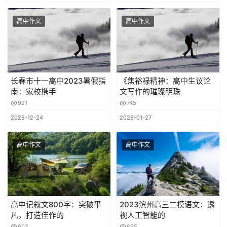
高中作文
高中作文
长春市十一高中2023暑假指
《焦裕禄精神：高中生议论
南：家校携手
文写作的璀璨明珠
921
745
2025-12-24
2026-01-27
高中作文
高中作文
高中记叙文800字：突破平
2023滨州高三二模语文：透
凡，打造佳作的
视人工智能的
602
895