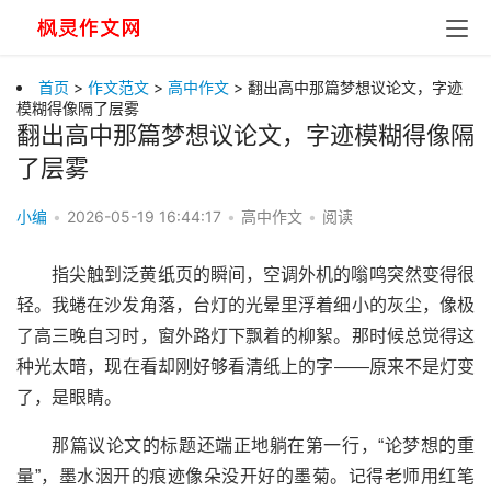
首页
>
作文范文
>
高中作文
> 翻出高中那篇梦想议论文，字迹
模糊得像隔了层雾
翻出高中那篇梦想议论文，字迹模糊得像隔
了层雾
小编
•
2026-05-19 16:44:17
•
高中作文
•
阅读
指尖触到泛黄纸页的瞬间，空调外机的嗡鸣突然变得很
轻。我蜷在沙发角落，台灯的光晕里浮着细小的灰尘，像极
了高三晚自习时，窗外路灯下飘着的柳絮。那时候总觉得这
种光太暗，现在看却刚好够看清纸上的字——原来不是灯变
了，是眼睛。
那篇议论文的标题还端正地躺在第一行，“论梦想的重
量”，墨水洇开的痕迹像朵没开好的墨菊。记得老师用红笔