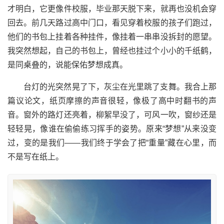
才明白，它更像件校服，毕业那天脱下来，就再也没机会穿
回去。前几天路过高中门口，看见穿着校服的孩子们跑过，
他们的书包上挂着各种挂件，像挂着一串串没拆封的愿望。
我突然想起，自己的书包上，曾经也挂过个小小的千纸鹤，
是同桌叠的，说能保佑梦想成真。
台灯的光突然晃了下，灰尘在光里跳了支舞。我合上那
篇议论文，纸页摩擦的声音很轻，像极了高中时翻书的声
音。窗外的路灯还亮着，柳絮早没了，可风一吹，窗纱还是
轻轻晃，像谁在偷偷练习挥手的姿势。原来“梦想”从来没变
过，变的是我们——我们终于学会了把“重量”藏在心里，而
不是写在纸上。