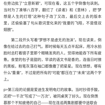
在旁边批了“立意新颖”，可现在看，这五个字倒像句讽刺。
当时为了凑够八百字，翻烂了《读者》和《意林》，把“梦
想是人生的灯塔”这种句子改了又改，最后交上去的版本
里，还偷偷塞了句从歌词里化来的“我要的飞翔，不是借双
翅膀”。
第二段开头写着“梦想不是虚无的泡沫”。现在读来，倒
像在给过去的自己打气。那时候每天五点半起床，用冷水拍
脸时总盯着镜子里那个眼睛发亮的人，觉得她能吞下所有疲
惫。食堂的包子是甜的，早读的语文书是香的，连值日时擦
的黑板，粉笔灰落在袖口都像撒了把星星。现在想想，哪有
什么“重量”，不过是把所有的“可能”都压在了“未来”这两个字
上。
p>第三段的论据是爱迪生发明电灯的故事。当时抄得手酸，
还把“一千次”写成了“一万次”，被同桌笑了好久。现在倒羡
慕那个不知疲倦的自己——现在连追两集剧都要中途歇会