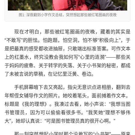
图1: 深夜翻到小学作文总结，突然想起那些被红笔圈画的夜晚
现在才明白，那些被红笔圈画的夜晚，藏着的其实是
“不敢写”的胆怯。怕跑题，怕空洞，怕不够“积极向上”，于
是把最真的感受都收进抽屉，只敢端出标准答案。可作文本
上的红墨水，终究没教会我如何写“心里的涟漪”——那些关
于妈妈的疲惫、关于转学的失落、关于小书架的秘密，都成
了未被言说的草稿，在记忆里泛黄、卷边。
手机屏幕暗下去又亮起，指尖无意识点进相册，翻到去
年帮侄女辅导作文的照片。她咬着笔头，面前摊着作文本，
标题是《我的理想》。我凑过去看，她小声说：“我想当图
书管理员，因为可以偷偷看很多书。”我笑她“理想不够伟
大”，她却认真说：“可是图书管理员真的很开心啊。”
那一刻突然想起小学时那个没敢写的“小书架”——原来