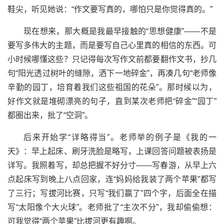
鞋尖，听见她说：“作文要写真的，哪怕只是你觉得真的。”
现在想来，那大概是我最早接触的“思想健康”——不是
要写多伟大的主题，而是要写自己心里真的相信的东西。可
小时候哪懂这些？只记得每次写作文前都要翻作文书，抄几
句“阳光透过树叶的缝隙，洒下一地碎金”，再凑几句“老师像
辛勤的园丁，培育着我们这些祖国的花朵”。那时候以为，
好作文就是堆砌漂亮的句子，直到某次老师把“碎金”“园丁”
都圈出来，批了“空洞”。
后来开始学“详略得当”。老师举的例子是《我的一
天》：早上起床、刷牙洗脸是略写，上课回答问题被表扬是
详写。我照着写，却总把握不好分寸——写春游，从早上六
点起床写到晚上八点回家，连“妈妈给我装了两个苹果”都写
了三行；写拔河比赛，只写“我们赢了”四个字，后面全在描
写“太阳像个大火球”。老师批了“主次不分”，我却偷偷想：
可我觉得“两个苹果”比拔河更有趣啊。