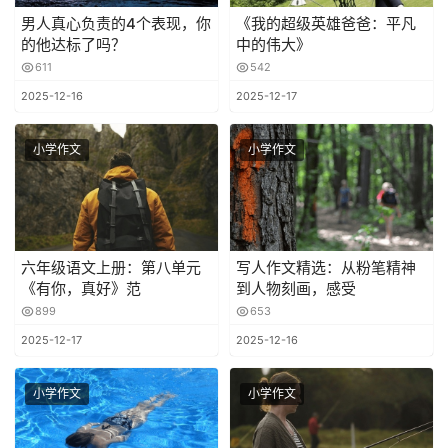
男人真心负责的4个表现，你
《我的超级英雄爸爸：平凡
的他达标了吗？
中的伟大》
611
542
2025-12-16
2025-12-17
小学作文
小学作文
六年级语文上册：第八单元
写人作文精选：从粉笔精神
《有你，真好》范
到人物刻画，感受
899
653
2025-12-17
2025-12-16
小学作文
小学作文