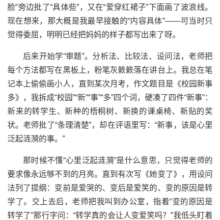
脸”旁边批了“具体些”，又在“爱穿红裙子”下面画了波浪线。
现在想来，那大概是我最早接触的“内容具体”——可当时只
觉得委屈，明明已经把妈妈的样子都写出来了呀。
后来开始学“审题”。分析法、比较法、设问法，老师把
每个方法都写在黑板上，粉笔灰簌簌落在讲台上。我总在笔
记本上偷偷画小人，直到某次月考，作文题目是《校园新事
多》，我拆成“校园”“新”“事”“多”四个词，硬凑了四件“新事”：
新来的转学生、新种的梧桐树、新换的课桌椅、新贴的奖
状。老师批了“条理清楚”，却在评语里写：“新事，该是心里
泛起涟漪的事。”
那时候不懂“心里泛起涟漪”是什么意思，只觉得老师的
要求像永远够不到的月亮。直到有次写《她变了》，用设问
法列了提纲：变前是爱哭的、变后是爱笑的、变的原因是转
学了。交上去后，老师把我叫到办公室，指着“变的原因是
转学了”那行字问：“转学真的会让人变爱笑吗？”我低头盯着