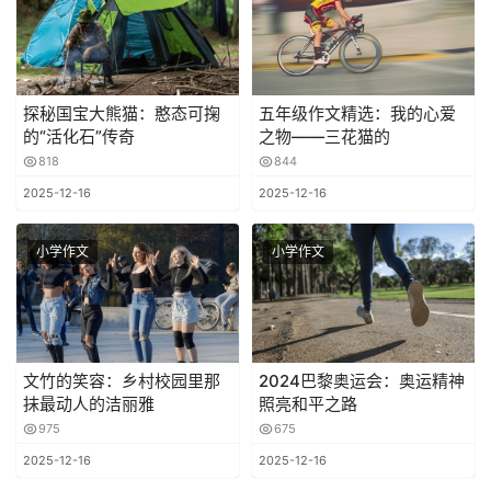
探秘国宝大熊猫：憨态可掬
五年级作文精选：我的心爱
的“活化石”传奇
之物——三花猫的
818
844
2025-12-16
2025-12-16
小学作文
小学作文
文竹的笑容：乡村校园里那
2024巴黎奥运会：奥运精神
抹最动人的洁丽雅
照亮和平之路
975
675
2025-12-16
2025-12-16