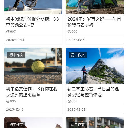
初中阅读理解提分秘籍：33
2024年：岁首之辨——生肖
套答题公式+高
轮转与农历初
697
600
2026-02-14
2026-03-31
初中作文
初中作文
初中语文佳作：《有你在我
初二学生必看：节日里的温
身边》的温暖篇章
馨记忆与独特体验
835
633
2025-12-16
2025-12-28
初中作文
初中作文