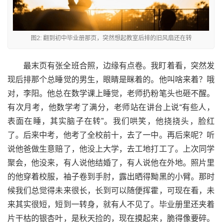
图2: 翻到初中毕业册那页，突然想起教室后排的旧风扇还在转
最末页有张全班合照，边缘有点卷。我盯着看，突然发
现后排那个总睡觉的男生，眼睛是眯着的。他叫啥来着？哦
对，李阳。他总在数学课上睡觉，老师扔粉笔头也砸不醒。
有次月考，他数学考了满分，老师站在讲台上说“有些人，
表面在睡，其实脑子在转”。我们哄笑，他挠挠头，脸红
了。后来中考，他考了全校前十，去了一中。再后来呢？听
说他爸做生意赔了，他没上大学，去工地打工了。上次同学
聚会，他没来，有人说他结婚了，有人说他在外地。照片里
的他穿着校服，袖子卷到手肘，露出晒得黝黑的小臂。那时
候我们总觉得未来很长，长到可以随便挥霍，可现在看，未
来其实很短，短到一转身，就有人不见了。毕业册里还夹着
片干枯的银杏叶，是秋天捡的，现在摸起来，脆得像要碎。