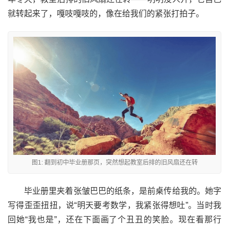
就转起来了，嘎吱嘎吱的，像在给我们的紧张打拍子。
图1: 翻到初中毕业册那页，突然想起教室后排的旧风扇还在转
毕业册里夹着张皱巴巴的纸条，是前桌传给我的。她字
写得歪歪扭扭，说“明天要考数学，我紧张得想吐”。当时我
回她“我也是”，还在下面画了个丑丑的笑脸。现在看那行