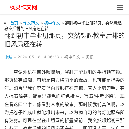
首页
>
作文范文
>
初中作文
> 翻到初中毕业册那页，突然想起
教室后排的旧风扇还在转
翻到初中毕业册那页，突然想起教室后排的
旧风扇还在转
小编
•
2026-05-18 14:06:33
•
初中作文
•
阅读
空调外机在窗外嗡嗡响，我翻开毕业册的手指顿了顿。
那页纸有点潮，可能是南方梅雨季的缘故，也可能是指尖的
汗。照片里我们穿着蓝白校服挤在走廊，有人比剪刀手，有
人抿着嘴笑，背景是褪色的红色横幅，写着“中考必胜”。现
在看这四个字，像看别人家的故事。那时候我们真信啊，以
为把卷子堆成山就能堆出未来，以为晚自习的台灯能照亮所
有迷雾。可现在坐在出租屋的折叠桌前，我突然想起初三那
年冬天，教室后排的旧风扇还在转——明明没人开，它自己