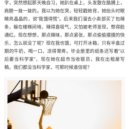
字，突然想起那天晚自习，她趴在桌上，头发散在胳膊上，
肩膀一耸一耸的。我以为她在哭，轻轻戳她背，她抬头时眼
睛亮晶晶的，说“我饿得慌”。后来我们溜去小卖部买了包辣
条，躲在楼梯间啃，辣得直吸气，又怕被老师发现，憋得脸
通红。现在想想，那点辣味，那点紧张，那点偷偷摸摸的快
乐，怎么就没了呢？现在我也饿，可打开冰箱，只有半盒过
期的牛奶，喝一口，凉得胃疼。毕业册里的纸条还写着“以
后要当科学家”，现在她在超市当收银员，我在出租屋写
稿，我们都没当科学家，可那时候谁信呢？