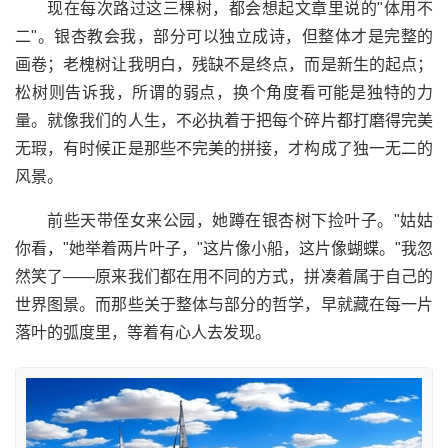
现在每次路过这三棵树，都会想起文章里说的"体用不
二"。银杏教会我，部分可以独立成诗，但整体才是完整的
画卷；老槐树让我明白，残缺不是终点，而是新生的起点；
松树则告诉我，所谓的弱点，换个角度看可能是独特的力
量。就像我们的人生，不必执着于把每个碎片都打磨得完美
无瑕，有时候正是那些不完美的拼接，才构成了独一无二的
风景。
前些天带侄女来公园，她蹲在银杏树下捡叶子。"姑姑
你看，"她举着两片叶子，"这片像小船，这片像蝴蝶。"我忽
然笑了——原来我们都在用不同的方式，拼凑着属于自己的
世界图景。而那些关于整体与部分的哲学，早就藏在每一片
落叶的弧度里，等着有心人去发现。