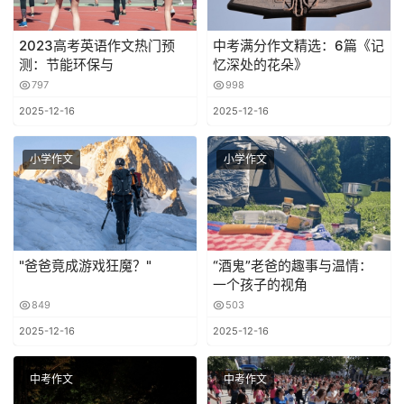
2023高考英语作文热门预
中考满分作文精选：6篇《记
测：节能环保与
忆深处的花朵》
797
998
2025-12-16
2025-12-16
小学作文
小学作文
"爸爸竟成游戏狂魔？"
“酒鬼”老爸的趣事与温情：
一个孩子的视角
849
503
2025-12-16
2025-12-16
中考作文
中考作文