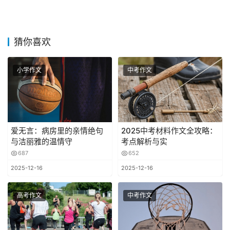
猜你喜欢
小学作文
中考作文
爱无言：病房里的亲情绝句
2025中考材料作文全攻略：
与洁丽雅的温情守
考点解析与实
687
652
2025-12-16
2025-12-16
高考作文
中考作文