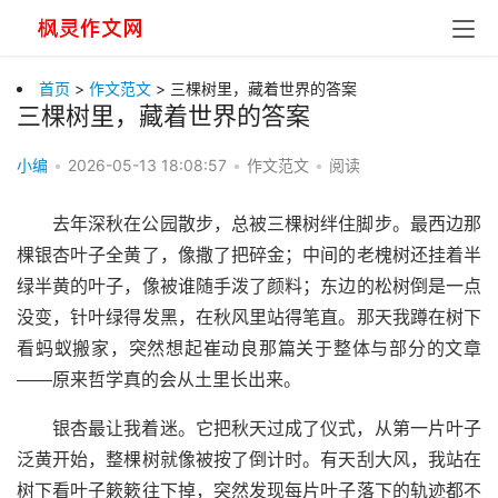
首页
>
作文范文
> 三棵树里，藏着世界的答案
三棵树里，藏着世界的答案
小编
•
2026-05-13 18:08:57
•
作文范文
•
阅读
去年深秋在公园散步，总被三棵树绊住脚步。最西边那
棵银杏叶子全黄了，像撒了把碎金；中间的老槐树还挂着半
绿半黄的叶子，像被谁随手泼了颜料；东边的松树倒是一点
没变，针叶绿得发黑，在秋风里站得笔直。那天我蹲在树下
看蚂蚁搬家，突然想起崔动良那篇关于整体与部分的文章
——原来哲学真的会从土里长出来。
银杏最让我着迷。它把秋天过成了仪式，从第一片叶子
泛黄开始，整棵树就像被按了倒计时。有天刮大风，我站在
树下看叶子簌簌往下掉，突然发现每片叶子落下的轨迹都不