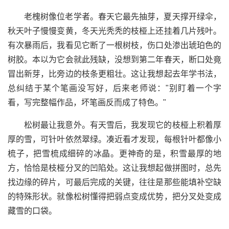
老槐树像位老学者。春天它最先抽芽，夏天撑开绿伞，
秋天叶子慢慢变黄，冬天光秃秃的枝桠上还挂着几片残叶。
有次暴雨后，我看见它断了一根树枝，伤口处渗出琥珀色的
树胶。本以为它会就此残缺，没想到第二年春天，断口处竟
冒出新芽，比旁边的枝条更粗壮。这让我想起去年学书法，
总纠结于某个笔画没写好，后来老师说："别盯着一个字
看，写完整幅作品，坏笔画反而成了特色。"
松树最让我意外。有天雪后，我发现它的枝桠上积着厚
厚的雪，可针叶依然翠绿。凑近看才发现，每根针叶都像小
梳子，把雪梳成细碎的冰晶。更神奇的是，积雪最厚的地
方，恰恰是枝桠分叉的凹陷处。这让我想起做拼图时，总先
找边缘的碎片，可最后完成的关键，往往是那些能填补空缺
的特殊形状。就像松树懂得把弱点变成优势，把分叉处变成
藏雪的口袋。