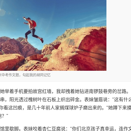
北京中考作文题，勾起我的胡同记忆
她举着手机要拍故宫红墙，我却拽着她钻进南锣鼓巷旁的岔路。
串，阳光透过槐树叶在石板上织出碎金。表妹皱眉说："这有什
"你看这凹痕，是几十年前人家搁煤球炉子磨出来的。"她蹲下来
？"
馆里歇脚。表妹咬着杏仁豆腐说："你们北京孩子真幸运，连作