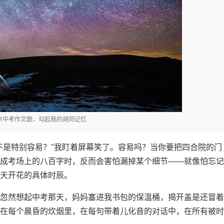
北京中考作文题，勾起我的胡同记忆
不是特别容易？"我盯着屏幕笑了。容易吗？当你要把四合院的门
成考场上的八百字时，反而会害怕漏掉某个细节——就像怕忘记
天开花的具体时辰。
忽然想起中考那天，妈妈塞进我书包的保温桶，揭开盖是还冒着
在每个晨昏的炊烟里，在每句带着儿化音的对话中，在所有被时