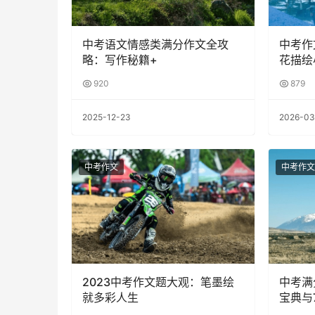
中考语文情感类满分作文全攻
中考作
略：写作秘籍+
花描绘
920
879
2025-12-23
2026-03
中考作文
中考作文
2023中考作文题大观：笔墨绘
中考满
就多彩人生
宝典与