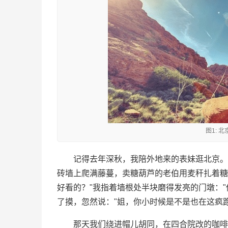
图1: 
记得去年深秋，我陪外地来的表妹逛北京。
砖墙上爬满藤蔓，卖糖葫芦的老伯用麦秆扎着糖
好看的？"我指着墙根处半块磨得发亮的门墩：
了摸，忽然说："姐，你小时候是不是也在这疯跑
那天我们绕进帽儿胡同，在四合院改的咖啡