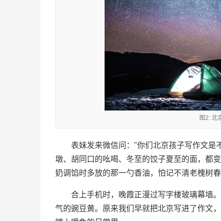
图2: 
表妹发来微信问："你们北京孩子写作文是
墩、胡同口的吆喝、冬至的饺子夏至的面，都变
奶调馅时多放的那一勺香油，怕记不清老槐树春
合上手机时，晚霞正漫过写字楼玻璃幕墙。
气的豌豆黄。原来我们早就把北京写进了作文，