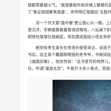
题都带着烟火气。"我望着窗外晾衣绳上飘着的
了"象征祖国繁荣昌盛"，老师用红笔圈出"主题
另一个作文题"盘中餐"更让我心头一颤。
里沉浮，手擀面裹着酱香滑进喉咙，八仙桌下趴
把荷包蛋埋在我碗底，现在换成我给小侄女夹虾
刷到有考生家长在考场外接受采访，说孩子
书店。店主是个戴圆框眼镜的老爷爷，书架间挂
《城南旧事》，他突然说："这书里写的地界儿
白，所谓"漫游北京"，不是打卡多少景点，而