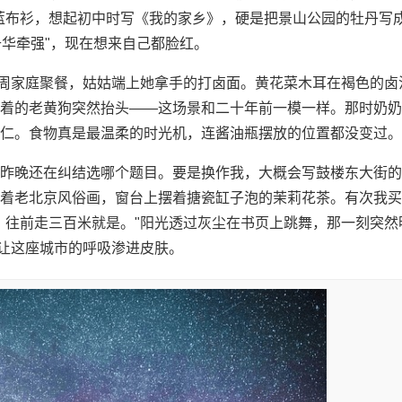
蓝布衫，想起初中时写《我的家乡》，硬是把景山公园的牡丹写
升华牵强"，现在想来自己都脸红。
上周家庭聚餐，姑姑端上她拿手的打卤面。黄花菜木耳在褐色的卤
着的老黄狗突然抬头——这场景和二十年前一模一样。那时奶奶
仁。食物真是最温柔的时光机，连酱油瓶摆放的位置都没变过。
昨晚还在纠结选哪个题目。要是换作我，大概会写鼓楼东大街的
着老北京风俗画，窗台上摆着搪瓷缸子泡的茉莉花茶。有次我买
，往前走三百米就是。"阳光透过灰尘在书页上跳舞，那一刻突然
是让这座城市的呼吸渗进皮肤。