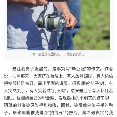
图1: 那些作文里的初三，藏着我的影子
最让我鼻子发酸的，是那篇写“毕业照”的作文。作者
说，拍照那天，大家挤在台阶上，有人故意踮脚，有人偷偷
把校服拉链拉开，露出里面的班服。摄影师喊“茄子”时，有
人突然哭了，有人笑着喊“别哭啊”，结果最后所有人都红着
眼眶。我翻到自己的毕业照，发现后排的小明真的踮了脚，
阿琳的刘海被风吹得乱糟糟，而我，笑得像只傻乎乎的鸭
子。原来那些被我嫌弃“拍得丑”的照片，藏着最真实的我