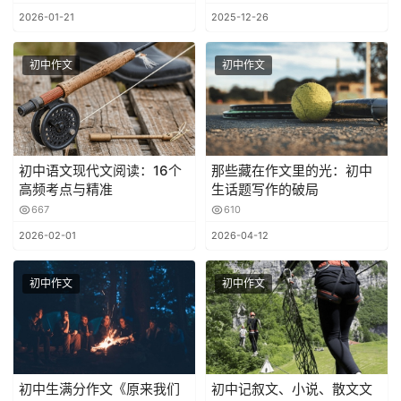
2026-01-21
2025-12-26
初中作文
初中作文
初中语文现代文阅读：16个
那些藏在作文里的光：初中
高频考点与精准
生话题写作的破局
667
610
2026-02-01
2026-04-12
初中作文
初中作文
初中生满分作文《原来我们
初中记叙文、小说、散文文