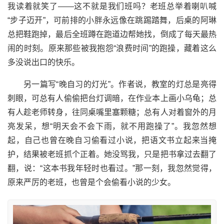
我读着就笑了——这不就是我们班吗？老班总举着喇叭喊
“步子迈开”，可前排的小胖永远像在跳踢踏舞，后桌的阿琳
总把鞋跑掉，最后全班蹲在跑道边帮她找，倒成了每天最热
闹的时刻。原来那些被我抱怨“浪费时间”的跑操，藏着这么
多没说出口的快乐。
另一篇写“晚自习的灯光”。作者说，教室的灯总是亮得
刺眼，可总有人偷偷把台灯调暗，在作业本上画小乌龟；总
有人趁老师转身，往同桌嘴里塞颗糖；总有人对着窗外的月
亮发呆，想“明天会不会下雨，就不用跑操了”。我忽然想
起，自己也曾在晚自习偷看过小说，把语文书立起来当掩
护，结果被老班抓个正着。她没骂我，只是把书拿过去翻了
翻，说：“这本书我年轻时也看过。”那一刻，我忽然觉得，
原来严厉的老班，也曾是个会偷看小说的少女。