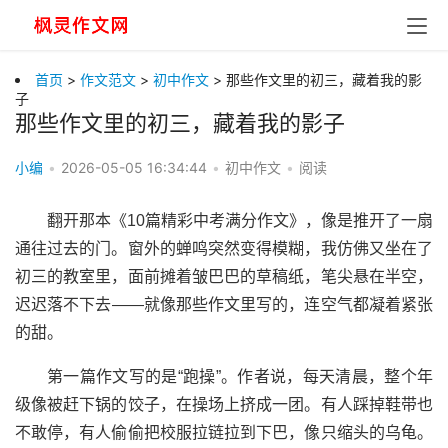
首页
>
作文范文
>
初中作文
> 那些作文里的初三，藏着我的影
子
那些作文里的初三，藏着我的影子
小编
•
2026-05-05 16:34:44
•
初中作文
•
阅读
翻开那本《10篇精彩中考满分作文》，像是推开了一扇
通往过去的门。窗外的蝉鸣突然变得模糊，我仿佛又坐在了
初三的教室里，面前摊着皱巴巴的草稿纸，笔尖悬在半空，
迟迟落不下去——就像那些作文里写的，连空气都凝着紧张
的甜。
第一篇作文写的是“跑操”。作者说，每天清晨，整个年
级像被赶下锅的饺子，在操场上挤成一团。有人踩掉鞋带也
不敢停，有人偷偷把校服拉链拉到下巴，像只缩头的乌龟。