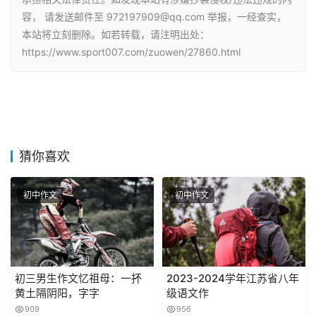
容， 请发送邮件至 972197909@qq.com 举报，一经查实，
本站将立刻删除。如若转载，请注明出处：
https://www.sport007.com/zuowen/27860.html
猜你喜欢
初中作文
初中作文
初三男生作文忆祖母：一抔
2023-2024学年江苏省八年
黄土隔阴阳，字字
级语文作
909
956