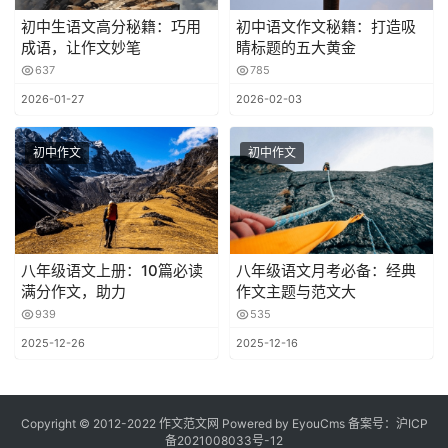
初中生语文高分秘籍：巧用
初中语文作文秘籍：打造吸
成语，让作文妙笔
睛标题的五大黄金
637
785
2026-01-27
2026-02-03
初中作文
初中作文
八年级语文上册：10篇必读
八年级语文月考必备：经典
满分作文，助力
作文主题与范文大
939
535
2025-12-26
2025-12-16
Copyright © 2012-2022 作文范文网
Powered by EyouCms
备案号：
沪ICP
备2021008033号-12