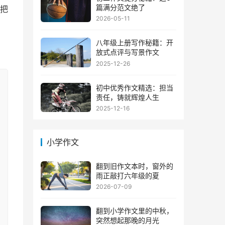
篇满分范文绝了
把
2026-05-11
，
八年级上册写作秘籍：开
放式点评与写景作文
2025-12-26
初中优秀作文精选：担当
责任，铸就辉煌人生
2025-12-16
小学作文
翻到旧作文本时，窗外的
雨正敲打六年级的夏
2026-07-09
翻到小学作文里的中秋，
突然想起那晚的月光