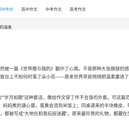
初中作文
高中作文
中考作文
高考作文
界的温柔
然被一篇《世界赠与我的》戳中了心窝。不是那种大张旗鼓的感
窗台上不知何时落了朵小花——原来世界早就悄悄把温柔塞进了
”“岁月如歌”这种套话，像给作文穿了件不合身的外套。可这篇
体：妈妈煮的溏心蛋，蛋黄会流到米饭上；同桌递来的半块橡皮，
，都被写成“大地在和我玩捉迷藏”。原来最珍贵的礼物，都藏在