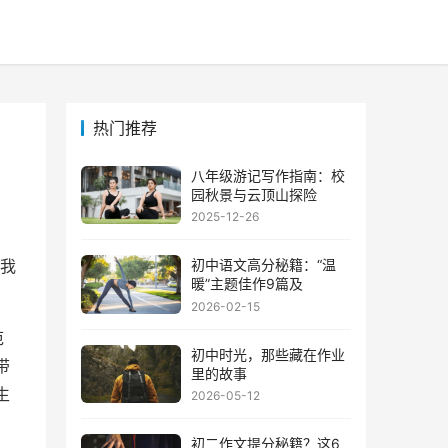
热门推荐
八年级游记写作指南：校
园秋景与云顶山探险
2025-12-26
初中语文高分秘籍：“温
我
暖”主题佳作9篇及
2026-02-15
范
初中时光，那些藏在作业
带
里的故事
生
2026-05-12
初二作文提分秘籍？这6