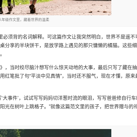
 八年级作文里，藏着世界的温柔
本里必须背的名词解释。可这篇作文让我突然明白，世界不是遥不
桌分享的半块饼干，是放学路上遇见的那只慵懒的橘猫。这些细
。
》，当时绞尽脑汁想写什么惊天动地的大事，最后只写了藏在抽
用红笔批了句“平淡中见真情”，当时还不服气，现在才懂，原来
写‘大事件’，试试写写妈妈切洋葱时流的眼泪，写写爸爸修自行车
阳光在树叶上跳格子。”就像这篇范文里的孩子，把世界赠与的