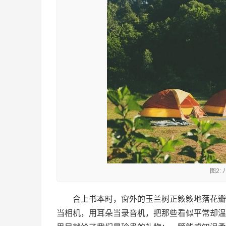
图2:
合上书本时，窗外的玉兰树正簌簌地落花瓣
当相机，用耳朵当录音机，把那些看似平常却温