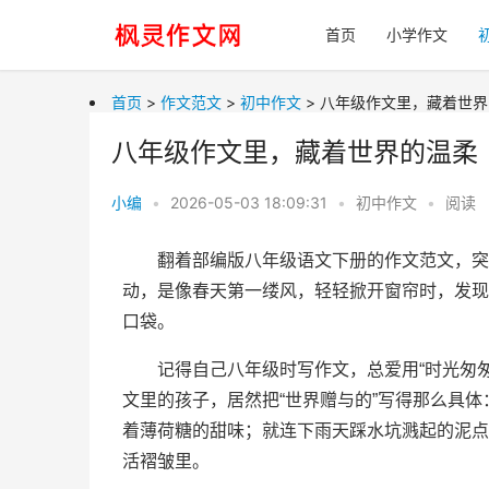
首页
小学作文
首页
>
作文范文
>
初中作文
> 八年级作文里，藏着世
八年级作文里，藏着世界的温柔
小编
•
2026-05-03 18:09:31
•
初中作文
•
阅读
翻着部编版八年级语文下册的作文范文，突
动，是像春天第一缕风，轻轻掀开窗帘时，发现
口袋。
记得自己八年级时写作文，总爱用“时光匆匆
文里的孩子，居然把“世界赠与的”写得那么具
着薄荷糖的甜味；就连下雨天踩水坑溅起的泥点
活褶皱里。