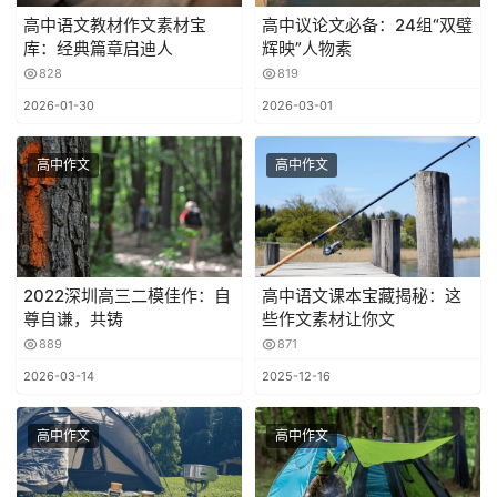
高中语文教材作文素材宝
高中议论文必备：24组“双璧
库：经典篇章启迪人
辉映”人物素
828
819
2026-01-30
2026-03-01
高中作文
高中作文
2022深圳高三二模佳作：自
高中语文课本宝藏揭秘：这
尊自谦，共铸
些作文素材让你文
889
871
2026-03-14
2025-12-16
高中作文
高中作文