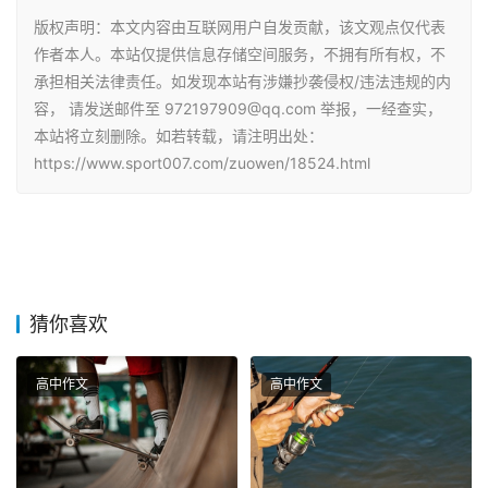
版权声明：本文内容由互联网用户自发贡献，该文观点仅代表
作者本人。本站仅提供信息存储空间服务，不拥有所有权，不
承担相关法律责任。如发现本站有涉嫌抄袭侵权/违法违规的内
容， 请发送邮件至 972197909@qq.com 举报，一经查实，
本站将立刻删除。如若转载，请注明出处：
https://www.sport007.com/zuowen/18524.html
猜你喜欢
高中作文
高中作文