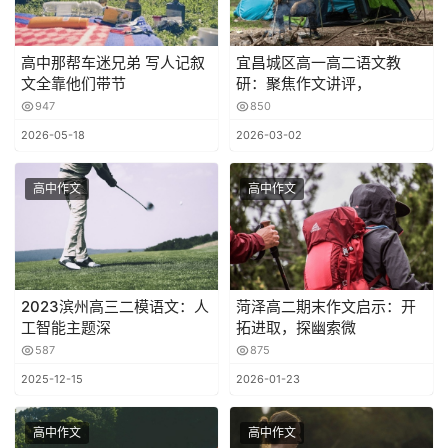
高中那帮车迷兄弟 写人记叙
宜昌城区高一高二语文教
文全靠他们带节
研：聚焦作文讲评，
947
850
2026-05-18
2026-03-02
高中作文
高中作文
2023滨州高三二模语文：人
菏泽高二期末作文启示：开
工智能主题深
拓进取，探幽索微
587
875
2025-12-15
2026-01-23
高中作文
高中作文