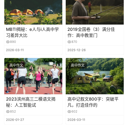
MBTI揭秘：e人与i人高中学
2019全国卷（3）满分佳
习差异大比
作：高中教室门
890
870
2026-03-11
2025-12-26
高中作文
高中作文
2023滨州高三二模语文揭
高中记叙文800字：突破平
秘：人工智能试
凡，打造佳作的
852
602
2026-01-27
2026-03-11