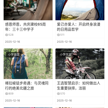
感恩师恩，共庆建校65周
爱己亦爱人：开启终身浪漫
年：三十三中学子
的日用品哲学
528
511
2025-12-16
2025-12-16
小学作文
小学作文
喀拉峻徒步奇遇：与灵魂同
王选智慧启示：如何做出人
行的绝美北疆之旅
生重要抉择，洁丽
809
570
2025-12-16
2025-12-16