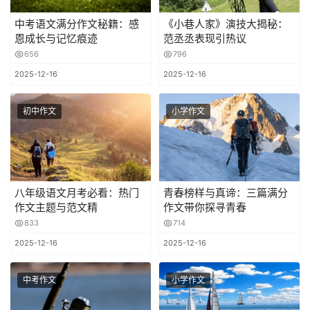
中考语文满分作文秘籍：感
《小巷人家》演技大揭秘：
恩成长与记忆痕迹
范丞丞表现引热议
656
796
2025-12-16
2025-12-16
初中作文
小学作文
八年级语文月考必看：热门
青春榜样与真谛：三篇满分
作文主题与范文精
作文带你探寻青春
833
714
2025-12-16
2025-12-16
中考作文
小学作文