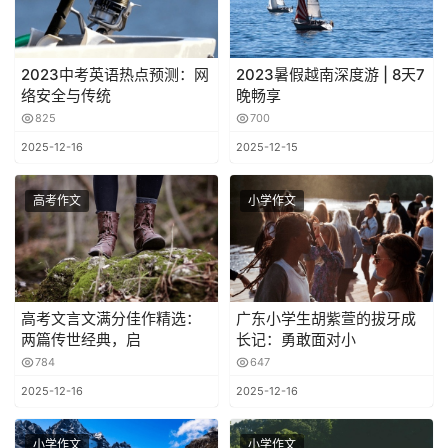
2023中考英语热点预测：网
2023暑假越南深度游 | 8天7
络安全与传统
晚畅享
825
700
2025-12-16
2025-12-15
高考作文
小学作文
高考文言文满分佳作精选：
广东小学生胡紫萱的拔牙成
两篇传世经典，启
长记：勇敢面对小
784
647
2025-12-16
2025-12-16
小学作文
小学作文