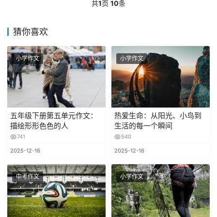
共
1
页
10
条
猜你喜欢
小学作文
小学作文
五年级下册第五单元作文：
热爱生命：从阳光、小鸟到
描绘形形色色的人
生活的每一个瞬间
741
540
2025-12-16
2025-12-16
中考作文
小学作文