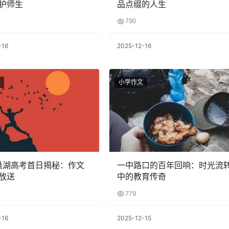
护师生
品点缀的人生
790
-16
2025-12-16
小学作文
5巢湖高考首日揭秘：作文
一中路口的百年回响：时光流
放送
中的教育传奇
779
-16
2025-12-15