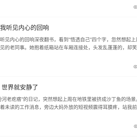
我听见内心的回响
听见内心的回响深夜翻书，看到“悟透自己”四个字，忽然想起上
见的老同事。她抱着纸箱站在车厢连接处，头发乱蓬蓬的，却笑
说“终于不用再演别人喜欢的样子了”。那一刻我突...
 世界就安静了
汾河老疙瘩"的日记，突然想起上周在地铁里被挤成沙丁鱼的场景
着未读的工作消息，旁边大妈外放的短视频震得耳膜疼，站我前
电话那头吵架——那一刻突然觉得，...