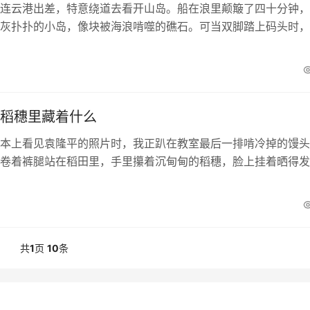
连云港出差，特意绕道去看开山岛。船在浪里颠簸了四十分钟，
灰扑扑的小岛，像块被海浪啃噬的礁石。可当双脚踏上码头时，
——石缝里钻出的野菊开得正艳，褪色的国旗在风里猎...
稻穗里藏着什么
本上看见袁隆平的照片时，我正趴在教室最后一排啃冷掉的馒头
卷着裤腿站在稻田里，手里攥着沉甸甸的稻穗，脸上挂着晒得发
的我总把"杂交水稻之父"的称号嚼成...
共
1
页
10
条