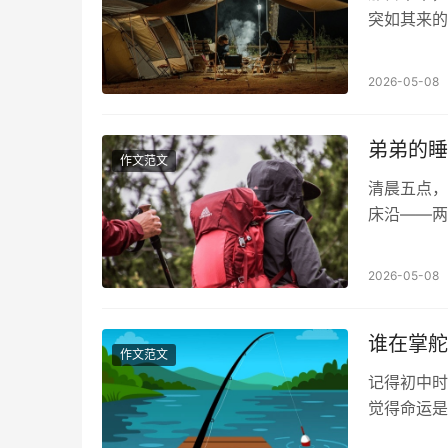
突如其来的
却略显冷清
2026-05-08
弟弟的睡
作文范文
清晨五点，
床沿——两
这个画面让
2026-05-08
谁在掌舵
作文范文
记得初中时
觉得命运是
着纸箱站在