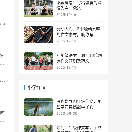
珍藏爱意：写给挚爱的深
敞
情告白与承诺
2025-12-16
510
感动人心：6个触动灵魂
的作文素材，助你写
2025-12-15
在
四年级语文上册：16篇精
选作文预测及范文
。
2025-12-15
778
小学作文
深夜翻到四年级作文，那
些字句突然戳中了心
时
2026-08-08
抱
翻到四年级作文本，突然