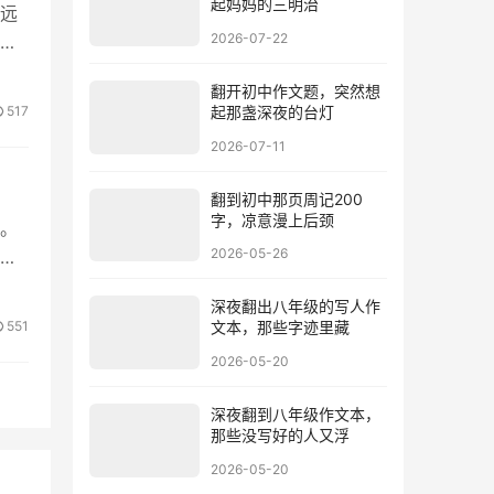
起妈妈的三明治
远
2026-07-22
我
翻开初中作文题，突然想
517
起那盏深夜的台灯
2026-07-11
翻到初中那页周记200
字，凉意漫上后颈
。
2026-05-26
红
深夜翻出八年级的写人作
551
文本，那些字迹里藏
2026-05-20
深夜翻到八年级作文本，
那些没写好的人又浮
2026-05-20