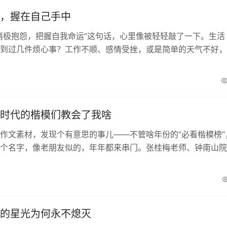
，握在自己手中
消极抱怨，把握自我命运”这句话，心里像被轻轻敲了一下。生活
到过几件烦心事？工作不顺、感情受挫，或是简单的天气不好，
的由头。我曾也是其中一员，遇到点儿不顺就唉声叹气...
时代的楷模们教会了我啥
作文素材，发现个有意思的事儿——不管啥年份的“必看楷模榜”
个名字，像老朋友似的，年年都来串门。张桂梅老师、钟南山院
个在敦煌守了一辈子壁画的樊锦诗……他们就像夜空里...
的星光为何永不熄灭