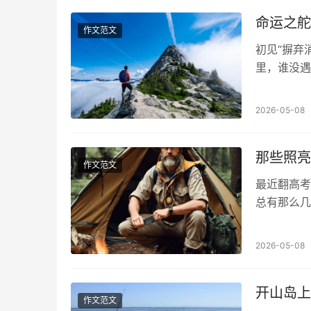
命运之舵
作文范文
初见“摒弃
里，谁没遇
能成为抱怨
2026-05-08
那些照亮
作文范文
最近翻高考
总有那么几
士、还有那
2026-05-08
开山岛上
作文范文