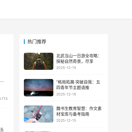
热门推荐
北武当山一日游全攻略：
探秘自然奇景，尽享
2025-12-15
“格局拓展·突破自我：五
四青年节主题语推
2025-12-16
713
魏书生教育智慧：作文素
材宝库与备考指南
2025-12-15
场