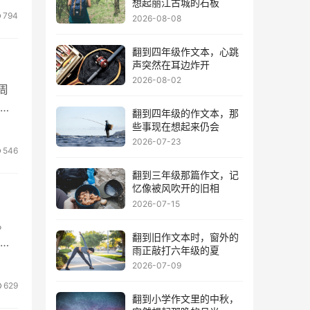
想起丽江古城的石板
794
2026-08-08
翻到四年级作文本，心跳
声突然在耳边炸开
2026-08-02
周
着
翻到四年级的作文本，那
些事现在想起来仍会
2026-07-23
546
翻到三年级那篇作文，记
忆像被风吹开的旧相
2026-07-15
。
翻到旧作文本时，窗外的
面
雨正敲打六年级的夏
2026-07-09
629
翻到小学作文里的中秋，