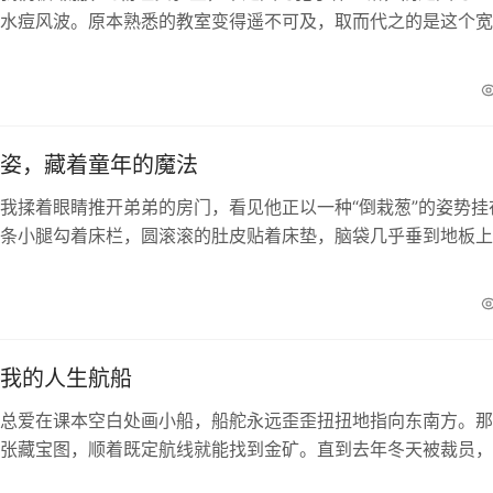
水痘风波。原本熟悉的教室变得遥不可及，取而代之的是这个宽
的实验室。没有窗帘的窗户，成了我们午睡时最大的...
姿，藏着童年的魔法
我揉着眼睛推开弟弟的房门，看见他正以一种“倒栽葱”的姿势挂
条小腿勾着床栏，圆滚滚的肚皮贴着床垫，脑袋几乎垂到地板上
我想起上周在作文课上读到的那篇《睡着了的弟弟》...
我的人生航船
总爱在课本空白处画小船，船舵永远歪歪扭扭地指向东南方。那
张藏宝图，顺着既定航线就能找到金矿。直到去年冬天被裁员，
公司楼下，才惊觉自己早把舵柄交给了别人——交给市...