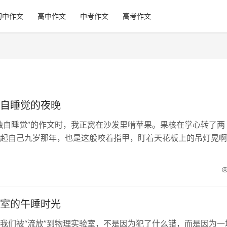
初中作文
高中作文
中考作文
高考作文
自睡觉的夜晚
独自睡觉”的作文时，我正窝在沙发里啃苹果。果核在掌心转了两
起自己九岁那年，也是这般咬着指甲，盯着天花板上的吊灯晃啊
个小孩的成长里，都藏着这么一段“孤军奋战”的夜晚。...
室的午睡时光
我们被“流放”到物理实验室，不是因为犯了什么错，而是因为一