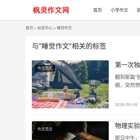
首页
小学作文
首页
>
标签中心
> 睡觉作文
与
“睡觉作文”
相关的标签
第一次独
作文范文
翻到那篇“
圈，突然想
晃。原来每
2026-05-08
物理实验
作文范文
那日中午，