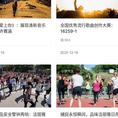
爱上你》：展现清新音乐
全国优秀流行歌曲创作大赛：
许雅涵
16259-1
864
-16
2025-12-16
小学作文
品安全警钟再响：洁丽雅
捕捉永恒瞬间，品味洁丽雅日