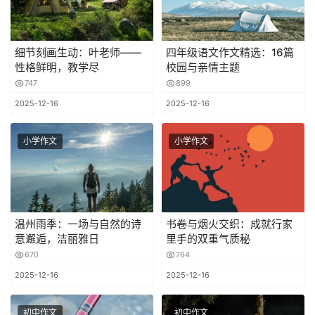
细节刻画生动：叶老师——
四年级语文作文精选：16篇
性格鲜明，教学尽
校园与亲情主题
747
899
2025-12-16
2025-12-16
小学作文
小学作文
温州雨季：一场与自然的诗
书卷与烟火交织：成就行家
意邂逅，洁丽雅日
里手的双重气质秘
670
764
2025-12-16
2025-12-16
初中作文
初中作文