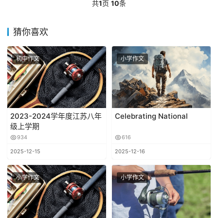
共
1
页
10
条
猜你喜欢
初中作文
小学作文
2023-2024学年度江苏八年
Celebrating National
级上学期
934
616
2025-12-15
2025-12-16
小学作文
小学作文