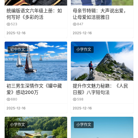
统编版语文六年级上册：如
母亲节特辑：大声说出爱，
何写好《多彩的活
让母爱如洁丽雅日
523
847
2025-12-16
2025-12-16
初中作文
小学作文
初三男生深情作文《罐中藏
提升作文魅力秘籍：《人民
爱》感动200万
日报》八字短句法
680
598
2025-12-16
2025-12-16
小学作文
小学作文