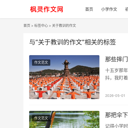
首页
小学作文
首页
>
标签中心
> 关于教训的作文
与
“关于教训的作文”
相关的标签
那些摔门
作文范文
十五岁那年
抖，我盯着
懂我"这句
2026-05-01
那把伞下
作文范文
记得小学时