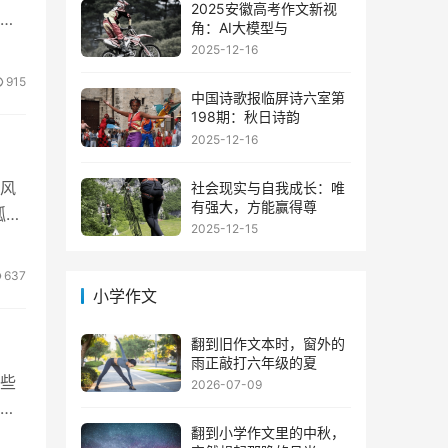
2025安徽高考作文新视
在
角：AI大模型与
2025-12-16
915
中国诗歌报临屏诗六室第
198期：秋日诗韵
2025-12-16
风
社会现实与自我成长：唯
有强大，方能赢得尊
孤
2025-12-15
637
小学作文
翻到旧作文本时，窗外的
雨正敲打六年级的夏
些
2026-07-09
味
翻到小学作文里的中秋，