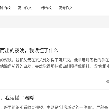
初中作文
高中作文
中考作文
高考作文
而出的夜晚，我读懂了什么
的深秋，我和父亲在玄关处吵得不可开交。他举着月考卷的手在
他鬓角新冒的白发，突然觉得那抹银白刺眼得像根针。当"你根
话脱口而出时，我听见自己声音里的...
，我读懂了温暖
，班里组织观看教育视频，主题是“让我感动的一件事”。屏幕亮