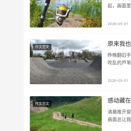
起，画面里
一个小男孩
2026-05-01
原来我也
作文范文
昨晚翻旧手
吹乱的芦苇
独》看完了
2026-05-01
感动藏在
作文范文
清晨推开窗
画面总让我
道，钻进鼻