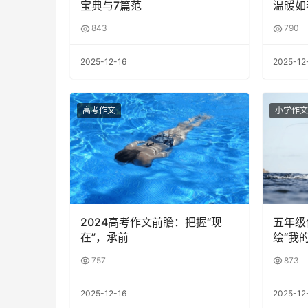
宝典与7篇范
温暖如
843
790
2025-12-16
2025-12
高考作文
小学作文
2024高考作文前瞻：把握“现
五年级
在”，承前
绘“我
757
873
2025-12-16
2025-12