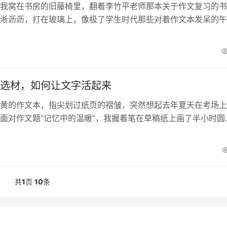
我窝在书房的旧藤椅里，翻着李竹平老师那本关于作文复习的书
淅沥沥，打在玻璃上，像极了学生时代那些对着作文本发呆的午
，李老师提到的“目标理解”四个字，突然让我心头一颤...
选材，如何让文字活起来
黄的作文本，指尖划过纸页的褶皱，突然想起去年夏天在考场上
面对作文题“记忆中的温暖”，我握着笔在草稿纸上画了半小时圆
憋出一篇老掉牙的“雨中送伞”。直到最近看到中考作...
共
1
页
10
条