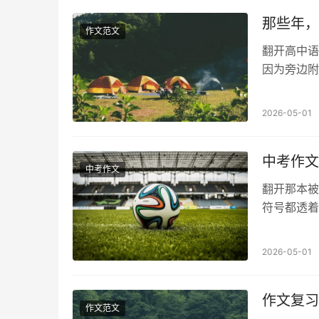
那些年，
作文范文
翻开高中语
因为旁边附
了一场场“
2026-05-01
中考作文
中考作文
翻开那本被
符号都透着
子化时代了
2026-05-01
作文复习
作文范文