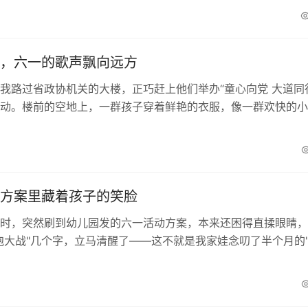
，六一的歌声飘向远方
我路过省政协机关的大楼，正巧赶上他们举办“童心向党 大道同
动。楼前的空地上，一群孩子穿着鲜艳的衣服，像一群欢快的小
喳地围在一起。我忍不住停下脚步，想看看这群小家...
方案里藏着孩子的笑脸
时，突然刷到幼儿园发的六一活动方案，本来还困得直揉眼睛，
泡大战"几个字，立马清醒了——这不就是我家娃念叨了半个月的
"吗？方...