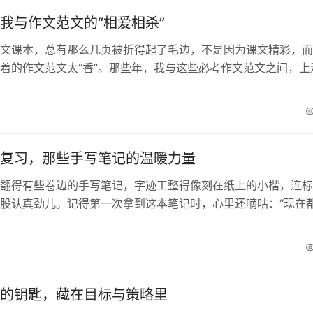
我与作文范文的“相爱相杀”
文课本，总有那么几页被折得起了毛边，不是因为课文精彩，而
着的作文范文太“香”。那些年，我与这些必考作文范文之间，上
相爱相杀”的大戏。记得第一次接触这些范文时，我...
复习，那些手写笔记的温暖力量
翻得有些卷边的手写笔记，字迹工整得像刻在纸上的小楷，连标
股认真劲儿。记得第一次拿到这本笔记时，心里还嘀咕：“现在
，手写笔记能有多特别？”可当真正翻开第一页，就...
的钥匙，藏在目标与策略里