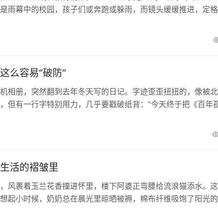
是雨幕中的校园，孩子们或奔跑或躲雨，而镜头缓缓推进，定格
身上——他正踮着脚尖，努力把一把大伞举过头顶，为...
这么容易“破防”
机相册，突然翻到去年冬天写的日记。字迹歪歪扭扭的，像被北
，但有一行字特别用力，几乎要戳破纸背：“今天终于把《百年
！”旁边还画了个歪歪扭扭的哭脸，眼泪是用蓝色圆珠...
生活的褶皱里
，风裹着玉兰花香撞进怀里，楼下阿婆正弯腰给流浪猫添水。这
想起小时候，奶奶总在晨光里晾晒被褥，棉布纤维吸饱了阳光的
腔时像被温柔的手抚过。如今住在钢筋水泥的格子间，...